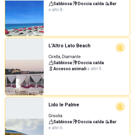
Sabbiosa
·
Doccia calda
·
Bar
·
e altri 8…
L'Altro Lato Beach
Cirella, Diamante
Sabbiosa
·
Doccia calda
·
Accesso animali
·
e altri 9…
Lido le Palme
Grisolia
Sabbiosa
·
Doccia calda
·
Bar
·
e altri 6…