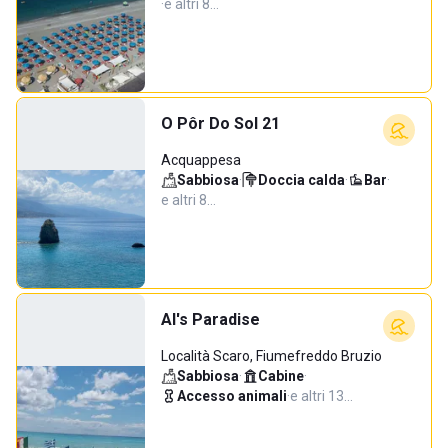
·
e altri 8…
O Pôr Do Sol 21
Acquappesa
Sabbiosa
·
Doccia calda
·
Bar
·
e altri 8…
Al's Paradise
Località Scaro, Fiumefreddo Bruzio
Sabbiosa
·
Cabine
·
Accesso animali
·
e altri 13…