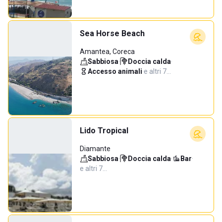
Sea Horse Beach
Amantea, Coreca
Sabbiosa
·
Doccia calda
·
Accesso animali
·
e altri 7…
Lido Tropical
Diamante
Sabbiosa
·
Doccia calda
·
Bar
·
e altri 7…