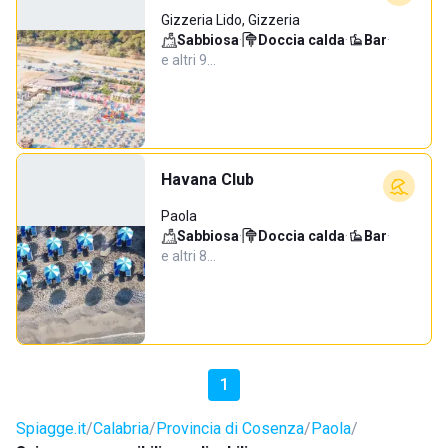
Gizzeria Lido, Gizzeria
Sabbiosa
·
Doccia calda
·
Bar
·
e altri 9…
Havana Club
Paola
Sabbiosa
·
Doccia calda
·
Bar
·
e altri 8…
1
Spiagge.it
Calabria
Provincia di Cosenza
Paola