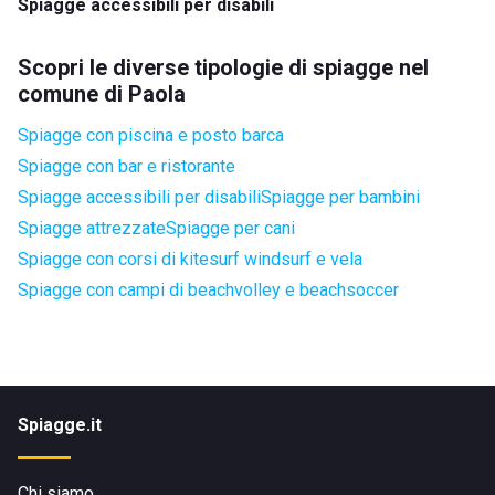
Spiagge accessibili per disabili
Scopri le diverse tipologie di spiagge nel
comune di Paola
Spiagge con piscina e posto barca
Spiagge con bar e ristorante
Spiagge accessibili per disabili
Spiagge per bambini
Spiagge attrezzate
Spiagge per cani
Spiagge con corsi di kitesurf windsurf e vela
Spiagge con campi di beachvolley e beachsoccer
Spiagge.it
Chi siamo