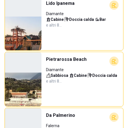
Lido Ipanema
Diamante
Cabine
·
Doccia calda
·
Bar
·
e altri 8…
Pietrarossa Beach
Diamante
Sabbiosa
·
Cabine
·
Doccia calda
·
e altri 8…
Da Palmerino
Falerna