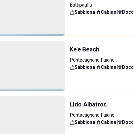
Battipaglia
Sabbiosa
·
Cabine
·
Docci
Ke'e Beach
Pontecagnano Faiano
Sabbiosa
·
Cabine
·
Docci
Lido Albatros
Pontecagnano Faiano
Sabbiosa
·
Cabine
·
Docci