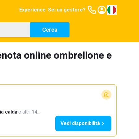
Experience
Sei un gestore?
Cerca
nota online ombrellone e
a calda
·
e altri 14…
Vedi disponibilità