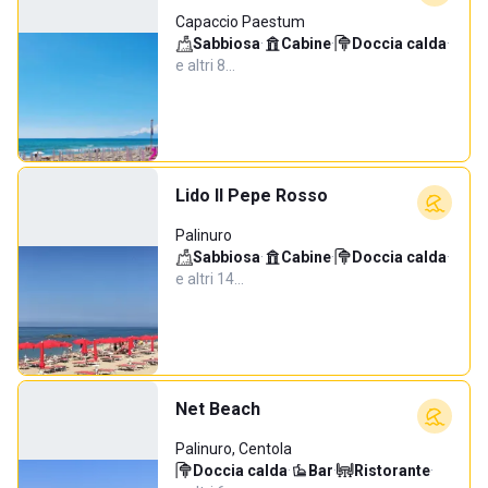
Capaccio Paestum
Sabbiosa
·
Cabine
·
Doccia calda
·
e altri 8…
Lido Il Pepe Rosso
Palinuro
Sabbiosa
·
Cabine
·
Doccia calda
·
e altri 14…
Net Beach
Palinuro, Centola
Doccia calda
·
Bar
·
Ristorante
·