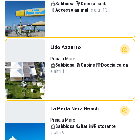
Sabbiosa
·
Doccia calda
·
Accesso animali
·
e altri 13…
Lido Azzurro
Praia a Mare
Sabbiosa
·
Cabine
·
Doccia calda
·
e altri 11…
La Perla Nera Beach
Praia a Mare
Sabbiosa
·
Bar
·
Ristorante
·
e altri 9…