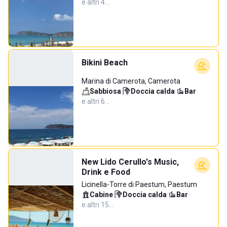
e altri 4…
Bikini Beach
Marina di Camerota, Camerota
Sabbiosa
·
Doccia calda
·
Bar
·
e altri 6…
New Lido Cerullo's Music,
Drink e Food
Licinella-Torre di Paestum, Paestum
Cabine
·
Doccia calda
·
Bar
·
e altri 15…