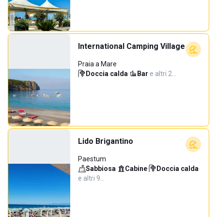
International Camping Village
Praia a Mare
Doccia calda
·
Bar
·
e altri 2…
Lido Brigantino
Paestum
Sabbiosa
·
Cabine
·
Doccia calda
·
e altri 9…