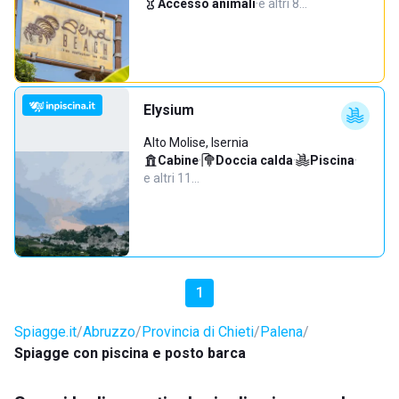
Accesso animali
·
e altri 8…
Elysium
Alto Molise, Isernia
Cabine
·
Doccia calda
·
Piscina
·
e altri 11…
1
Spiagge.it
Abruzzo
Provincia di Chieti
Palena
Spiagge con piscina e posto barca