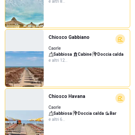
e altri 8…
Chiosco Gabbiano
Caorle
Sabbiosa
·
Cabine
·
Doccia calda
·
e altri 12…
Chiosco Havana
Caorle
Sabbiosa
·
Doccia calda
·
Bar
·
e altri 6…