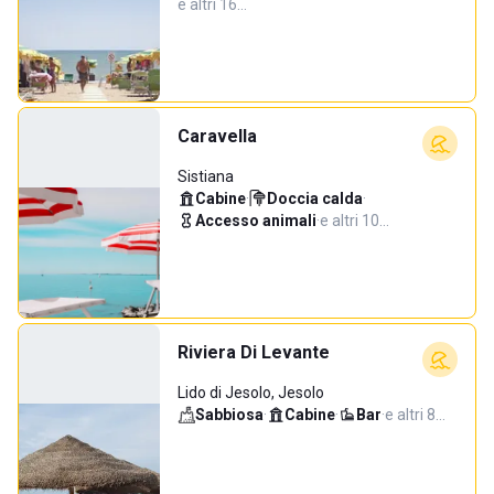
e altri 16…
Caravella
Sistiana
Cabine
·
Doccia calda
·
Accesso animali
·
e altri 10…
Riviera Di Levante
Lido di Jesolo, Jesolo
Sabbiosa
·
Cabine
·
Bar
·
e altri 8…