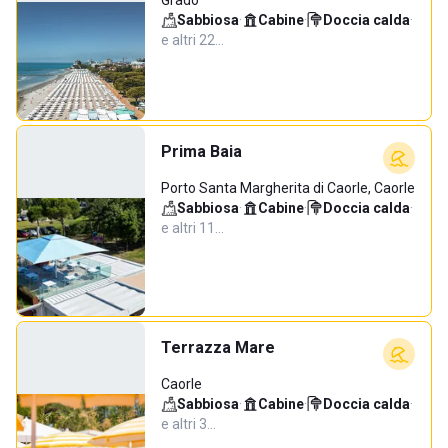
Grado
Sabbiosa
·
Cabine
·
Doccia calda
·
e altri 22…
Prima Baia
Porto Santa Margherita di Caorle, Caorle
Sabbiosa
·
Cabine
·
Doccia calda
·
e altri 11…
Terrazza Mare
Caorle
Sabbiosa
·
Cabine
·
Doccia calda
·
e altri 3…