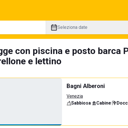
Seleziona date
gge con piscina e posto barca 
llone e lettino
Bagni Alberoni
Venezia
Sabbiosa
·
Cabine
·
Docci