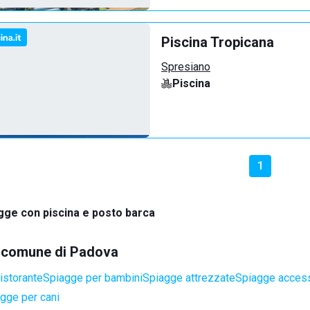
Piscina Tropicana
Spresiano
Piscina
1
gge con piscina e posto barca
el comune di Padova
istorante
Spiagge per bambini
Spiagge attrezzate
Spiagge accessi
gge per cani