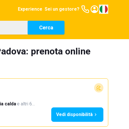
Experience
Sei un gestore?
Cerca
Padova: prenota online
a calda
·
e altri 6…
Vedi disponibilità