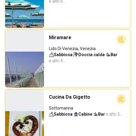
e altri 6…
Miramare
Lido Di Venezia, Venezia
Sabbiosa
·
Doccia calda
·
Bar
·
e altri 4…
Cucina Da Gigetto
Sottomarina
Sabbiosa
·
Cabine
·
Bar
·
e altri 5…