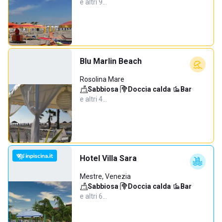
e altri 9…
Blu Marlin Beach
Rosolina Mare
Sabbiosa
·
Doccia calda
·
Bar
·
e altri 4…
Hotel Villa Sara
Mestre, Venezia
Sabbiosa
·
Doccia calda
·
Bar
·
e altri 6…