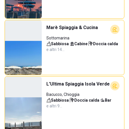
Marè Spiaggia & Cucina
Sottomarina
Sabbiosa
·
Cabine
·
Doccia calda
·
e altri 14…
L'Ultima Spiaggia Isola Verde
Bacucco, Chioggia
Sabbiosa
·
Doccia calda
·
Bar
·
e altri 9…