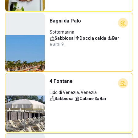
Bagni da Palo
Sottomarina
Sabbiosa
·
Doccia calda
·
Bar
·
e altri 9…
4 Fontane
Lido di Venezia, Venezia
Sabbiosa
·
Cabine
·
Bar