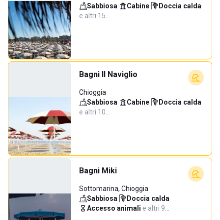
Sabbiosa
·
Cabine
·
Doccia calda
·
e altri 15…
Bagni Il Naviglio
Chioggia
Sabbiosa
·
Cabine
·
Doccia calda
·
e altri 10…
Bagni Miki
Sottomarina, Chioggia
Sabbiosa
·
Doccia calda
·
Accesso animali
·
e altri 9…