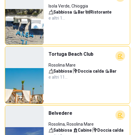
Isola Verde, Chioggia
Sabbiosa
·
Bar
·
Ristorante
·
e altri 1…
Tortuga Beach Club
Rosolina Mare
Sabbiosa
·
Doccia calda
·
Bar
·
e altri 11…
Belvedere
Rosolina, Rosolina Mare
Sabbiosa
·
Cabine
·
Doccia calda
·