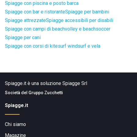
Spiagge con piscina e posto barca
Spiagge con bar e ristorante
Spiagge per bambini
Spiagge attrezzate
Spiagge accessibili per disabili
Spiagge con campi di beachvolley e beachsoccer
Spiagge per cani
Spiagge con corsi di kitesurf windsurf e vela
Spiagge.it è una soluzione Spiagge Srl
Società del
Gruppo Zucchetti
Spiagge.it
Chi siamo
Magazine