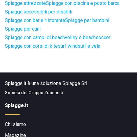
Spiagge attrezzate
Spiagge con piscina e posto barca
Spiagge accessibili per disabili
Spiagge con bar e ristorante
Spiagge per bambini
Spiagge per cani
Spiagge con campi di beachvolley e beachsoccer
Spiagge con corsi di kitesurf windsurf e vela
Spiagge.it è una soluzione Spiagge Srl
Società del
Gruppo Zucchetti
Spiagge.it
Chi siamo
Magazine