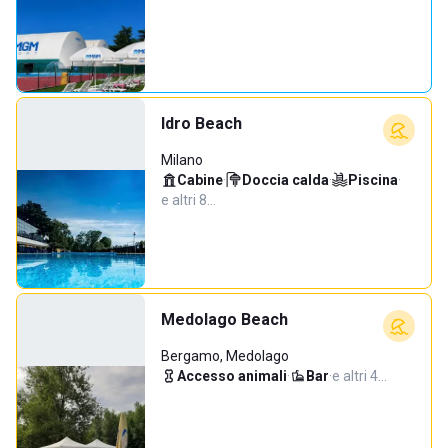
Idro Beach
Milano
Cabine
·
Doccia calda
·
Piscina
·
e altri 8…
Medolago Beach
Bergamo, Medolago
Accesso animali
·
Bar
·
e altri 4…