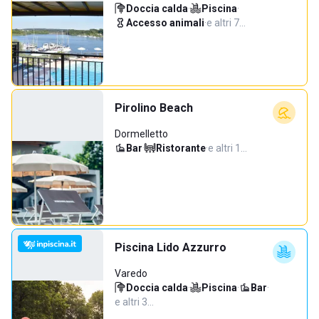
Doccia calda
·
Piscina
·
Accesso animali
·
e altri 7…
Pirolino Beach
Dormelletto
Bar
·
Ristorante
·
e altri 1…
Piscina Lido Azzurro
Varedo
Doccia calda
·
Piscina
·
Bar
·
e altri 3…