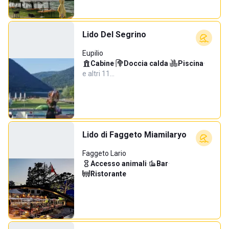
Lido Del Segrino
Eupilio
Cabine
·
Doccia calda
·
Piscina
·
e altri 11…
Lido di Faggeto Miamilaryo
Faggeto Lario
Accesso animali
·
Bar
·
Ristorante