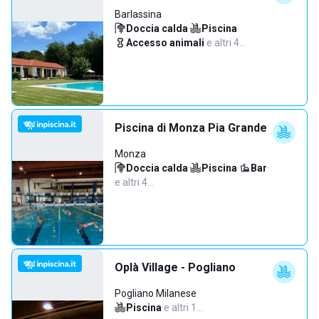
Barlassina
Doccia calda
·
Piscina
·
Accesso animali
·
e altri 4…
Piscina di Monza Pia Grande
Monza
Doccia calda
·
Piscina
·
Bar
·
e altri 4…
Oplà Village - Pogliano
Pogliano Milanese
Piscina
·
e altri 1…