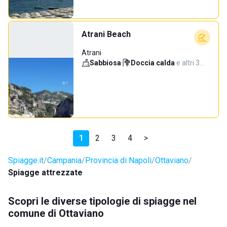
Atrani Beach
Atrani
Sabbiosa
·
Doccia calda
·
e altri 3…
1
2
3
4
>
Spiagge.it
Campania
Provincia di Napoli
Ottaviano
Spiagge attrezzate
Scopri le diverse tipologie di spiagge nel
comune di Ottaviano