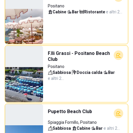
Positano
Cabine
·
Bar
·
Ristorante
·
e altri 2…
F.lli Grassi - Positano Beach
Club
Positano
Sabbiosa
·
Doccia calda
·
Bar
·
e altri 2…
Pupetto Beach Club
Spiaggia Fornillo, Positano
Sabbiosa
·
Cabine
·
Bar
·
e altri 2…