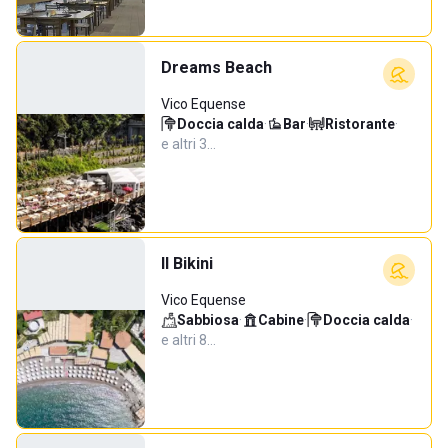
Dreams Beach
Vico Equense
Doccia calda
·
Bar
·
Ristorante
·
e altri 3…
Il Bikini
Vico Equense
Sabbiosa
·
Cabine
·
Doccia calda
·
e altri 8…