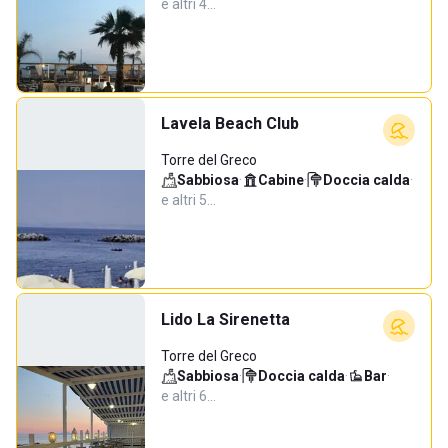
e altri 4…
Lavela Beach Club
Torre del Greco
Sabbiosa
·
Cabine
·
Doccia calda
·
e altri 5…
Lido La Sirenetta
Torre del Greco
Sabbiosa
·
Doccia calda
·
Bar
·
e altri 6…