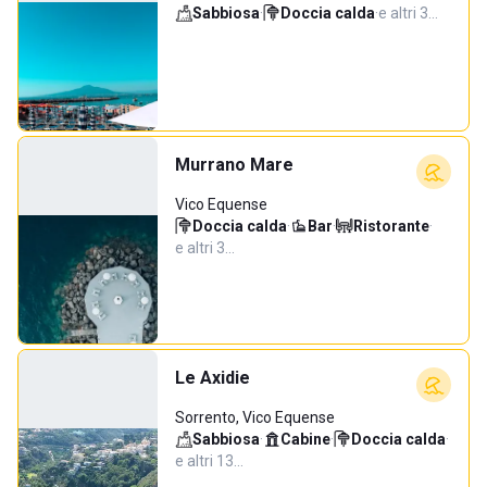
Sabbiosa
·
Doccia calda
·
e altri 3…
Murrano Mare
Vico Equense
Doccia calda
·
Bar
·
Ristorante
·
e altri 3…
Le Axidie
Sorrento, Vico Equense
Sabbiosa
·
Cabine
·
Doccia calda
·
e altri 13…