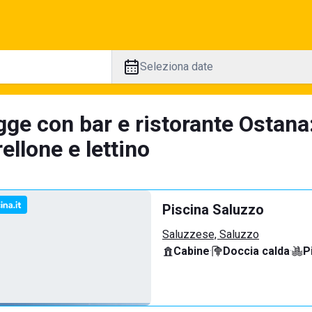
Seleziona date
gge con bar e ristorante Ostana
llone e lettino
Piscina Saluzzo
Saluzzese, Saluzzo
Cabine
·
Doccia calda
·
P