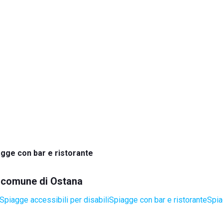
agge con bar e ristorante
el comune di Ostana
Spiagge accessibili per disabili
Spiagge con bar e ristorante
Spia