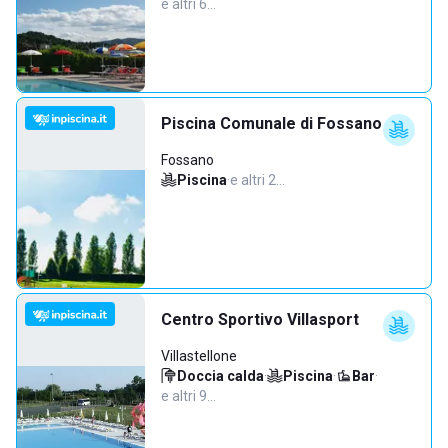
e altri 6…
Piscina Comunale di Fossano
Fossano
Piscina
·
e altri 2…
Centro Sportivo Villasport
Villastellone
Doccia calda
·
Piscina
·
Bar
·
e altri 9…