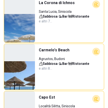
La Corona di Ichnos
Santa Lucia, Siniscola
Sabbiosa
·
Bar
·
Ristorante
·
e altri 7…
Carmelo's Beach
Agrustos, Budoni
Sabbiosa
·
Bar
·
Ristorante
·
e altri 8…
Capo Est
Località Silitta, Siniscola