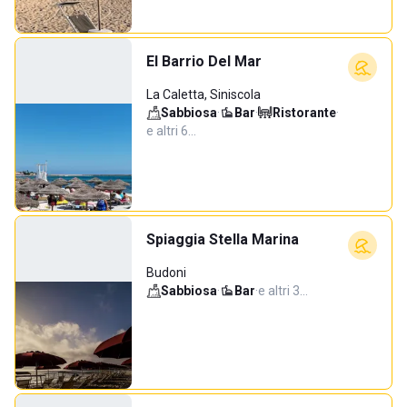
El Barrio Del Mar
La Caletta, Siniscola
Sabbiosa
·
Bar
·
Ristorante
·
e altri 6…
Spiaggia Stella Marina
Budoni
Sabbiosa
·
Bar
·
e altri 3…