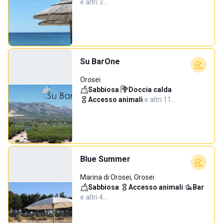
e altri 3…
Su BarOne
Orosei
Sabbiosa
·
Doccia calda
·
Accesso animali
·
e altri 11…
Blue Summer
Marina di Orosei, Orosei
Sabbiosa
·
Accesso animali
·
Bar
·
e altri 4…