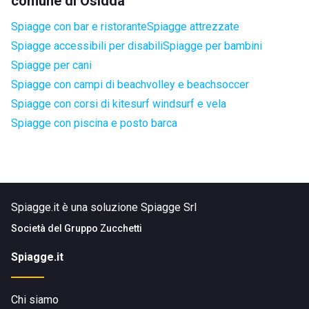
comune di Osidda
Spiagge con bar e ristorante
Spiagge attrezzate
Spiagge accessibili per disabili
Spiagge per bambini
Spiagge per cani
Spiagge con campi di beachvolley e beachsoccer
Spiagge con corsi di kitesurf windsurf e vela
Spiagge con piscina e posto barca
Spiagge.it è una soluzione Spiagge Srl
Società del
Gruppo Zucchetti
Spiagge.it
Chi siamo