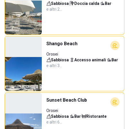
Sabbiosa
·
Doccia calda
·
Bar
·
e altri 2…
Shango Beach
Orosei
Sabbiosa
·
Accesso animali
·
Bar
·
e altri 3…
Sunset Beach Club
Orosei
Sabbiosa
·
Bar
·
Ristorante
·
e altri 6…