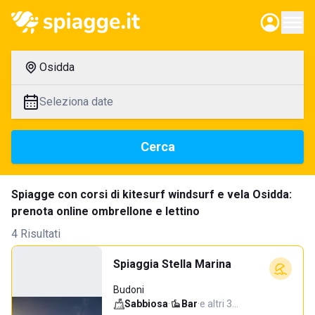
Osidda
Seleziona date
Cerca
Spiagge con corsi di kitesurf windsurf e vela Osidda:
prenota online ombrellone e lettino
4 Risultati
Spiaggia Stella Marina
Budoni
Sabbiosa
·
Bar
·
e altri 3…