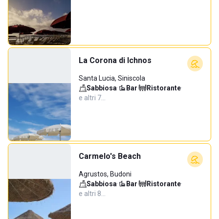
La Corona di Ichnos
Santa Lucia, Siniscola
Sabbiosa
·
Bar
·
Ristorante
·
e altri 7…
Carmelo's Beach
Agrustos, Budoni
Sabbiosa
·
Bar
·
Ristorante
·
e altri 8…