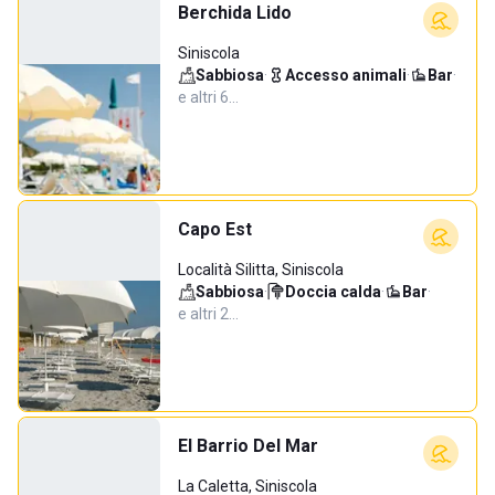
Berchida Lido
Siniscola
Sabbiosa
·
Accesso animali
·
Bar
·
e altri 6…
Capo Est
Località Silitta, Siniscola
Sabbiosa
·
Doccia calda
·
Bar
·
e altri 2…
El Barrio Del Mar
La Caletta, Siniscola