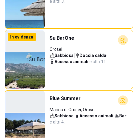
e altri 3…
In evidenza
Su BarOne
Orosei
Sabbiosa
·
Doccia calda
·
Accesso animali
·
e altri 11…
Blue Summer
Marina di Orosei, Orosei
Sabbiosa
·
Accesso animali
·
Bar
·
e altri 4…