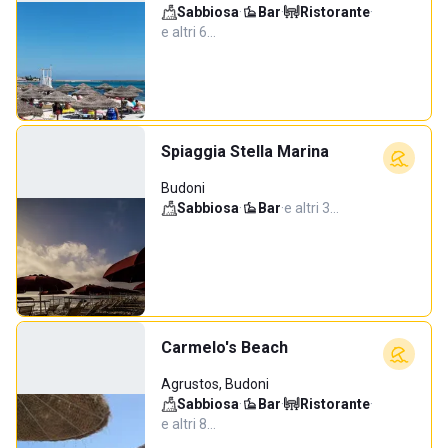
Sabbiosa
·
Bar
·
Ristorante
·
e altri 6…
Spiaggia Stella Marina
Budoni
Sabbiosa
·
Bar
·
e altri 3…
Carmelo's Beach
Agrustos, Budoni
Sabbiosa
·
Bar
·
Ristorante
·
e altri 8…