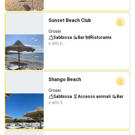
Sunset Beach Club
Orosei
Sabbiosa
·
Bar
·
Ristorante
·
e altri 6…
Shango Beach
Orosei
Sabbiosa
·
Accesso animali
·
Bar
·
e altri 3…