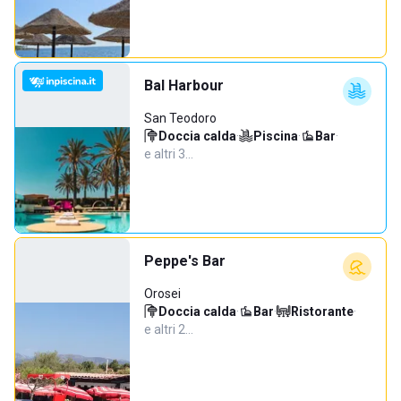
Bal Harbour
San Teodoro
Doccia calda
·
Piscina
·
Bar
·
e altri 3…
Peppe's Bar
Orosei
Doccia calda
·
Bar
·
Ristorante
·
e altri 2…