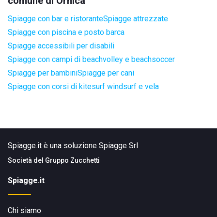
comune di Ornica
Spiagge con bar e ristorante
Spiagge attrezzate
Spiagge con piscina e posto barca
Spiagge accessibili per disabili
Spiagge con campi di beachvolley e beachsoccer
Spiagge per bambini
Spiagge per cani
Spiagge con corsi di kitesurf windsurf e vela
Spiagge.it è una soluzione Spiagge Srl
Società del
Gruppo Zucchetti
Spiagge.it
Chi siamo