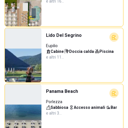
e altri 16…
Lido Del Segrino
Eupilio
Cabine
·
Doccia calda
·
Piscina
·
e altri 11…
Panama Beach
Porlezza
Sabbiosa
·
Accesso animali
·
Bar
·
e altri 3…