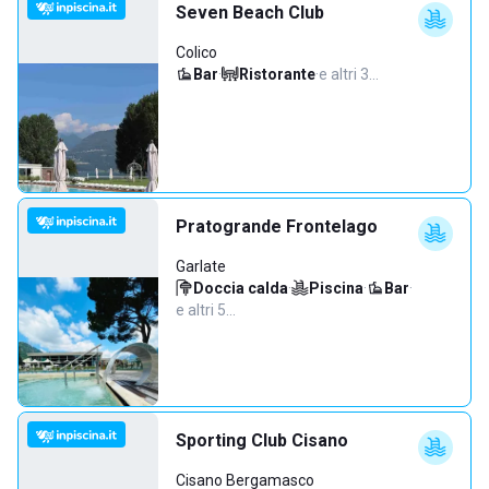
Seven Beach Club
Colico
Bar
·
Ristorante
·
e altri 3…
Pratogrande Frontelago
Garlate
Doccia calda
·
Piscina
·
Bar
·
e altri 5…
Sporting Club Cisano
Cisano Bergamasco