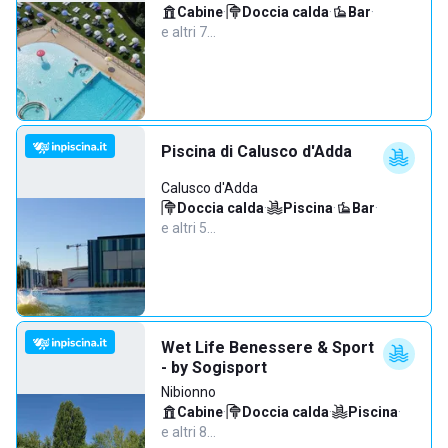
Cabine
·
Doccia calda
·
Bar
·
e altri 7…
Piscina di Calusco d'Adda
Calusco d'Adda
Doccia calda
·
Piscina
·
Bar
·
e altri 5…
Wet Life Benessere & Sport
- by Sogisport
Nibionno
Cabine
·
Doccia calda
·
Piscina
·
e altri 8…