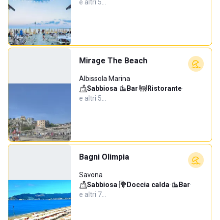
e altri 5…
Mirage The Beach
Albissola Marina
Sabbiosa
·
Bar
·
Ristorante
·
e altri 5…
Bagni Olimpia
Savona
Sabbiosa
·
Doccia calda
·
Bar
·
e altri 7…