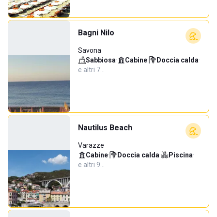
Bagni Nilo
Savona
Sabbiosa
·
Cabine
·
Doccia calda
·
e altri 7…
Nautilus Beach
Varazze
Cabine
·
Doccia calda
·
Piscina
·
e altri 9…