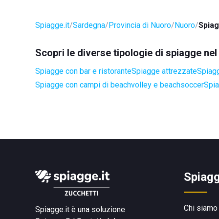
Spiagge.it
Sardegna
Provincia di Nuoro
Nuoro
Spiag
Scopri le diverse tipologie di spiagge n
Spiagge con bar e ristorante
Spiagge attrezzate
Spiagg
Spiagge con campi di beachvolley e beachsoccer
Spia
Spiagg
Chi siamo
Spiagge.it è una soluzione