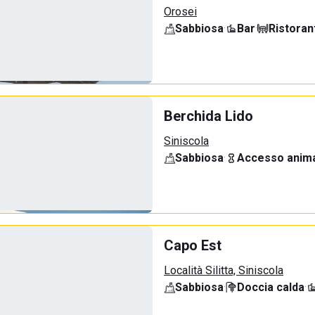
Orosei
Sabbiosa
·
Bar
·
Ristoran
Berchida Lido
Siniscola
Sabbiosa
·
Accesso anima
Capo Est
Località Silitta, Siniscola
Sabbiosa
·
Doccia calda
·