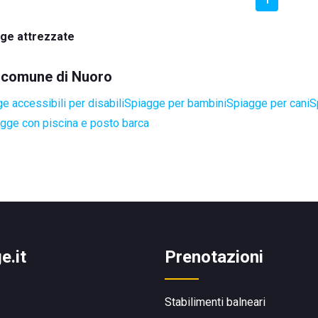
ge attrezzate
el comune di Nuoro
e accessibili per disabili
Spiagge per bambini
Spiagge per cani
S
gge con piscina e posto barca
e.it
Prenotazioni
Stabilimenti balneari