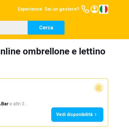
Experience
Sei un gestore?
Cerca
nline ombrellone e lettino
Bar
·
e altri 3…
Vedi disponibilità