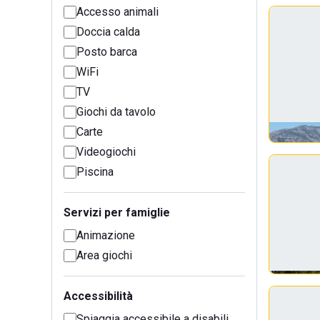
Accesso animali
Doccia calda
Posto barca
WiFi
TV
Giochi da tavolo
Carte
Videogiochi
Piscina
Servizi per famiglie
Animazione
Area giochi
Accessibilità
Spiaggia accessibile a disabili