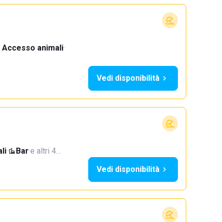
Accesso animali
·
Vedi disponibilità
li
·
Bar
·
e altri 4…
Vedi disponibilità