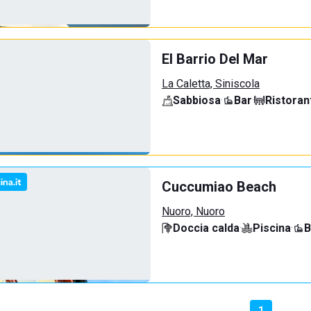
El Barrio Del Mar
La Caletta, Siniscola
Sabbiosa
·
Bar
·
Ristoran
Cuccumiao Beach
Nuoro, Nuoro
Doccia calda
·
Piscina
·
B
1