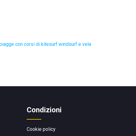
piagge con corsi di kitesurf windsurf e vela
Condizioni
Cookie policy