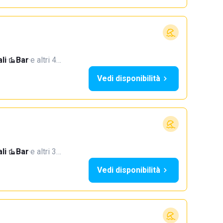
li
·
Bar
·
e altri 4…
Vedi disponibilità
li
·
Bar
·
e altri 3…
Vedi disponibilità