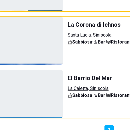
La Corona di Ichnos
Santa Lucia, Siniscola
Sabbiosa
·
Bar
·
Ristoran
El Barrio Del Mar
La Caletta, Siniscola
Sabbiosa
·
Bar
·
Ristoran
1