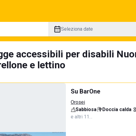
Seleziona date
ge accessibili per disabili Nuo
llone e lettino
Su BarOne
Orosei
Sabbiosa
·
Doccia calda
·
e altri 11…