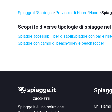
Spiagge.it
Sardegna
Provincia di Nuoro
Nuoro
Spiag
Scopri le diverse tipologie di spiagge n
Spiagge accessibili per disabili
Spiagge con bar e rist
Spiagge con campi di beachvolley e beachsoccer
Spiagg
Chi siamo
Spiagge.it è una soluzione