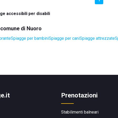
ge accessibili per disabili
el comune di Nuoro
orante
Spiagge per bambini
Spiagge per cani
Spiagge attrezzate
S
e.it
Prenotazioni
Stabilimenti balneari