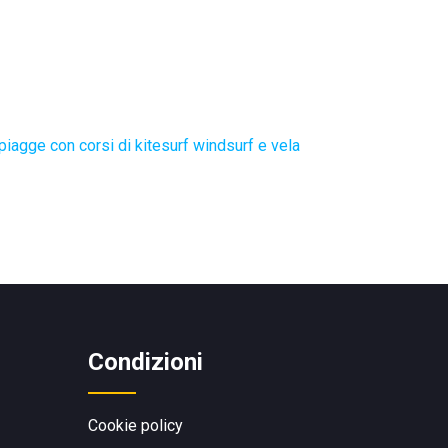
piagge con corsi di kitesurf windsurf e vela
Condizioni
Cookie policy