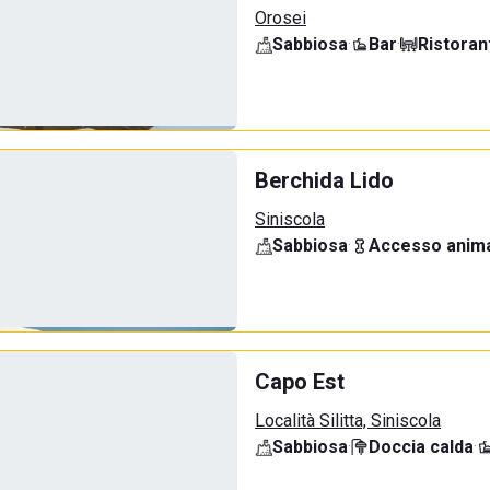
Orosei
Sabbiosa
·
Bar
·
Ristoran
Berchida Lido
Siniscola
Sabbiosa
·
Accesso anima
Capo Est
Località Silitta, Siniscola
Sabbiosa
·
Doccia calda
·