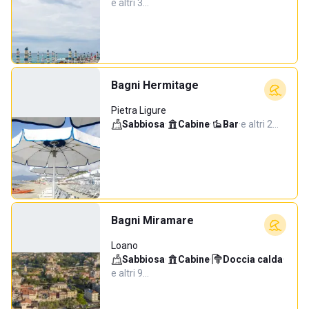
e altri 3…
Bagni Hermitage
Pietra Ligure
Sabbiosa
·
Cabine
·
Bar
·
e altri 2…
Bagni Miramare
Loano
Sabbiosa
·
Cabine
·
Doccia calda
·
e altri 9…