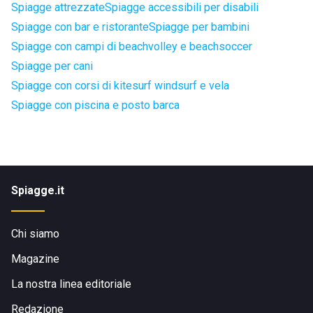
Spiagge attrezzate
Spiagge accessibili per disabili
Spiagge con bar e ristorante
Spiagge per bambini
Spiagge con campi di beachvolley e beachsoccer
Spiagge per cani
Spiagge con corsi di kitesurf windsurf e vela
Spiagge con piscina e posto barca
Spiagge.it
Chi siamo
Magazine
La nostra linea editoriale
Redazione