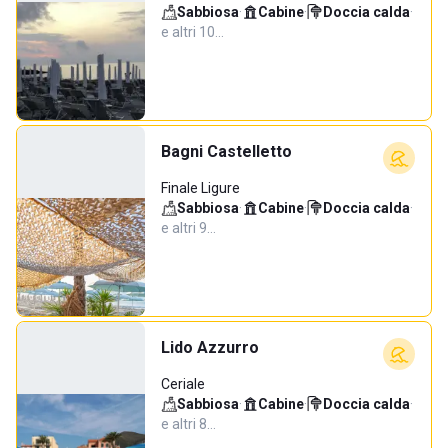
Sabbiosa
·
Cabine
·
Doccia calda
·
e altri 10…
Bagni Castelletto
Finale Ligure
Sabbiosa
·
Cabine
·
Doccia calda
·
e altri 9…
Lido Azzurro
Ceriale
Sabbiosa
·
Cabine
·
Doccia calda
·
e altri 8…