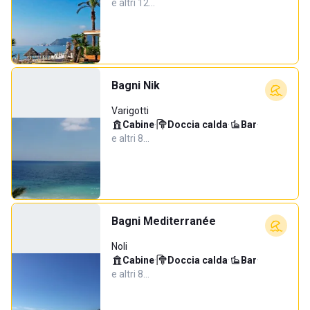
e altri 12…
Bagni Nik
Varigotti
Cabine
·
Doccia calda
·
Bar
·
e altri 8…
Bagni Mediterranée
Noli
Cabine
·
Doccia calda
·
Bar
·
e altri 8…