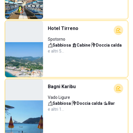
Hotel Tirreno
Spotorno
Sabbiosa
·
Cabine
·
Doccia calda
·
e altri 5…
Bagni Karibu
Vado Ligure
Sabbiosa
·
Doccia calda
·
Bar
·
e altri 1…