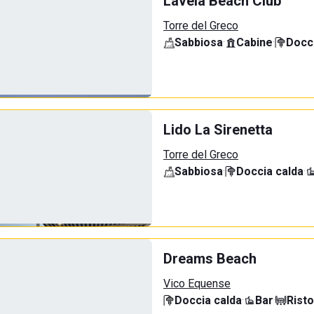
Lavela Beach Club
Torre del Greco
Sabbiosa
·
Cabine
·
Docci
Lido La Sirenetta
Torre del Greco
Sabbiosa
·
Doccia calda
·
Dreams Beach
Vico Equense
Doccia calda
·
Bar
·
Rist