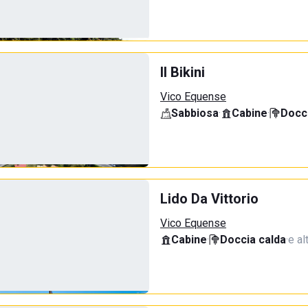
Il Bikini
Vico Equense
Sabbiosa
·
Cabine
·
Docci
Lido Da Vittorio
Vico Equense
Cabine
·
Doccia calda
·
e al