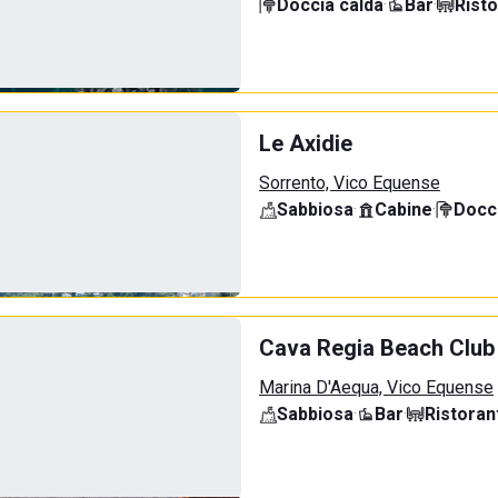
Doccia calda
·
Bar
·
Rist
Le Axidie
Sorrento, Vico Equense
Sabbiosa
·
Cabine
·
Docci
Cava Regia Beach Club
Marina D'Aequa, Vico Equense
Sabbiosa
·
Bar
·
Ristoran