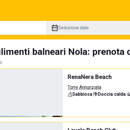
Seleziona date
limenti balneari Nola: prenota o
ti
RenaNera Beach
Torre Annunziata
Sabbiosa
·
Doccia calda
·