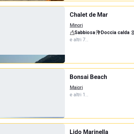
Chalet de Mar
Minori
Sabbiosa
·
Doccia calda
·
e altri 7…
Bonsai Beach
Maiori
e altri 1…
Lido Marinella