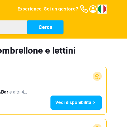
Experience
Sei un gestore?
Cerca
mbrellone e lettini
Bar
·
e altri 4…
Vedi disponibilità