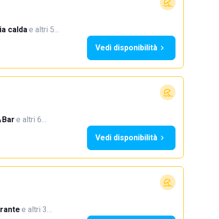
a calda
·
e altri 5…
Vedi disponibilità
Bar
·
e altri 6…
Vedi disponibilità
orante
·
e altri 3…