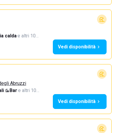
a calda
·
e altri 10…
Vedi disponibilità
degli Abruzzi
li
·
Bar
·
e altri 10…
Vedi disponibilità