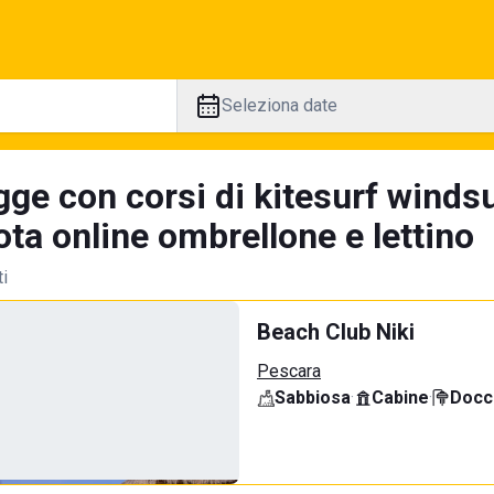
Seleziona date
gge con corsi di kitesurf winds
ta online ombrellone e lettino
ti
Beach Club Niki
Pescara
Sabbiosa
·
Cabine
·
Docci