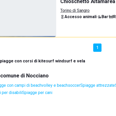
Chioschetto Altamarea
Torino di Sangro
Accesso animali
·
Bar
·
R
1
piagge con corsi di kitesurf windsurf e vela
el comune di Nocciano
gge con campi di beachvolley e beachsoccer
Spiagge attrezzate
 per disabili
Spiagge per cani