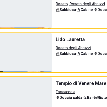
Roseto, Roseto degli Abruzzi
Sabbiosa
·
Cabine
·
Docci
Lido Lauretta
Roseto degli Abruzzi
Sabbiosa
·
Cabine
·
Docci
Tempio di Venere Mare
Fossacesia
Doccia calda
·
Bar
·
Rist