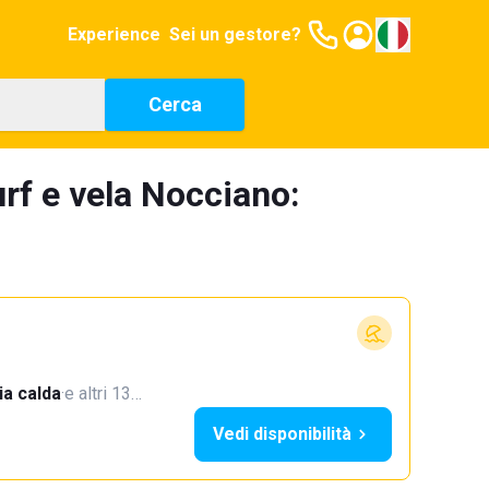
Experience
Sei un gestore?
Cerca
urf e vela Nocciano:
a calda
·
e altri 13…
Vedi disponibilità