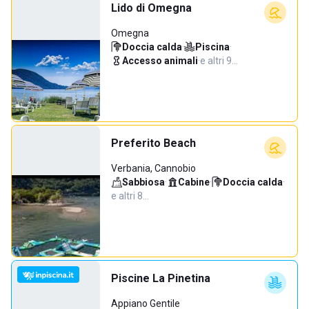
Lido di Omegna
Omegna
Doccia calda
·
Piscina
·
Accesso animali
·
e altri 9…
Preferito Beach
Verbania, Cannobio
Sabbiosa
·
Cabine
·
Doccia calda
·
e altri 8…
Piscine La Pinetina
Appiano Gentile