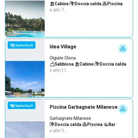
Cabine
·
Doccia calda
·
Piscina
·
e altri 7…
Idea Village
Olgiate Olona
Sabbiosa
·
Cabine
·
Doccia calda
·
e altri 11…
Piscina Garbagnate Milanese
Garbagnate Milanese
Doccia calda
·
Piscina
·
Bar
·
e altri 3…