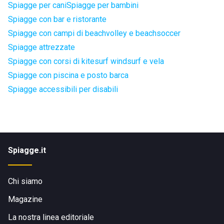
Spiagge per cani
Spiagge per bambini
Spiagge con bar e ristorante
Spiagge con campi di beachvolley e beachsoccer
Spiagge attrezzate
Spiagge con corsi di kitesurf windsurf e vela
Spiagge con piscina e posto barca
Spiagge accessibili per disabili
Spiagge.it
Chi siamo
Magazine
La nostra linea editoriale