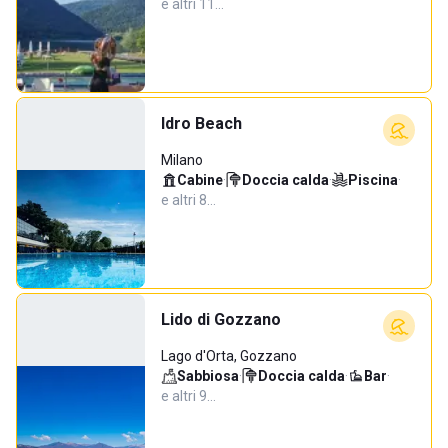
e altri 11…
Idro Beach
Milano
Cabine
·
Doccia calda
·
Piscina
·
e altri 8…
Lido di Gozzano
Lago d'Orta, Gozzano
Sabbiosa
·
Doccia calda
·
Bar
·
e altri 9…