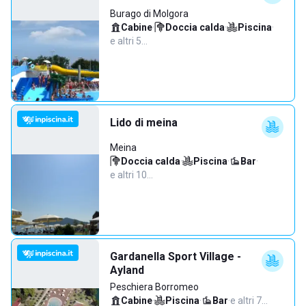
Burago di Molgora
Cabine
·
Doccia calda
·
Piscina
·
e altri 5…
Lido di meina
Meina
Doccia calda
·
Piscina
·
Bar
·
e altri 10…
Gardanella Sport Village -
Ayland
Peschiera Borromeo
Cabine
·
Piscina
·
Bar
·
e altri 7…