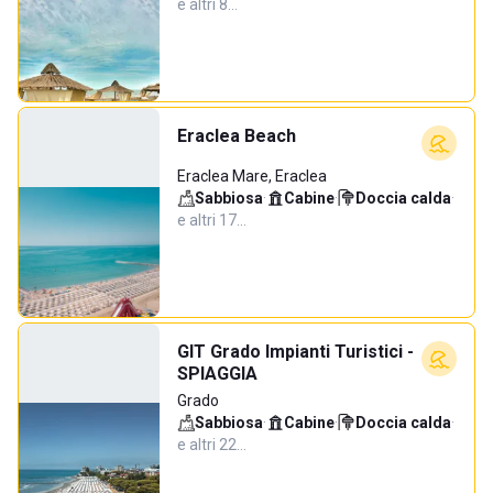
e altri 8…
Eraclea Beach
Eraclea Mare, Eraclea
Sabbiosa
·
Cabine
·
Doccia calda
·
e altri 17…
GIT Grado Impianti Turistici -
SPIAGGIA
Grado
Sabbiosa
·
Cabine
·
Doccia calda
·
e altri 22…