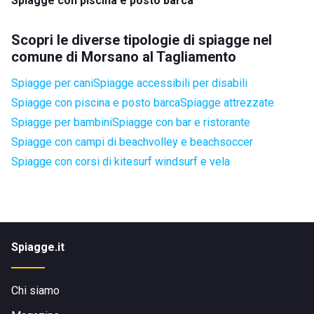
Spiagge con piscina e posto barca
Scopri le diverse tipologie di spiagge nel
comune di Morsano al Tagliamento
Spiagge per cani
Spiagge accessibili per disabili
Spiagge con piscina e posto barca
Spiagge attrezzate
Spiagge per bambini
Spiagge con bar e ristorante
Spiagge con campi di beachvolley e beachsoccer
Spiagge con corsi di kitesurf windsurf e vela
Spiagge.it
Chi siamo