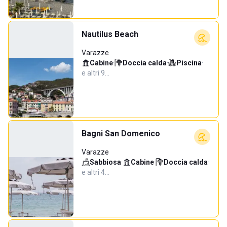
Nautilus Beach
Varazze
Cabine
·
Doccia calda
·
Piscina
·
e altri 9…
Bagni San Domenico
Varazze
Sabbiosa
·
Cabine
·
Doccia calda
·
e altri 4…