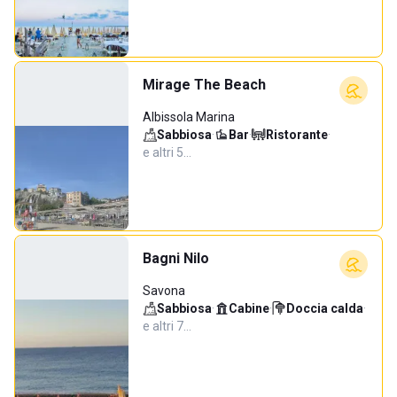
Mirage The Beach
Albissola Marina
Sabbiosa
·
Bar
·
Ristorante
·
e altri 5…
Bagni Nilo
Savona
Sabbiosa
·
Cabine
·
Doccia calda
·
e altri 7…