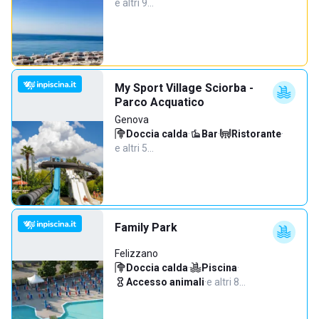
e altri 9…
My Sport Village Sciorba -
Parco Acquatico
Genova
Doccia calda
·
Bar
·
Ristorante
·
e altri 5…
Family Park
Felizzano
Doccia calda
·
Piscina
·
Accesso animali
·
e altri 8…