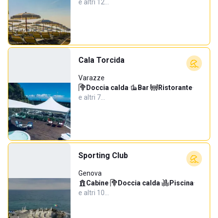
e altri 12…
Cala Torcida
Varazze
Doccia calda
·
Bar
·
Ristorante
·
e altri 7…
Sporting Club
Genova
Cabine
·
Doccia calda
·
Piscina
·
e altri 10…