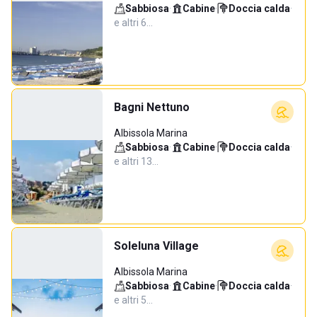
Sabbiosa
·
Cabine
·
Doccia calda
·
e altri 6…
Bagni Nettuno
Albissola Marina
Sabbiosa
·
Cabine
·
Doccia calda
·
e altri 13…
Soleluna Village
Albissola Marina
Sabbiosa
·
Cabine
·
Doccia calda
·
e altri 5…