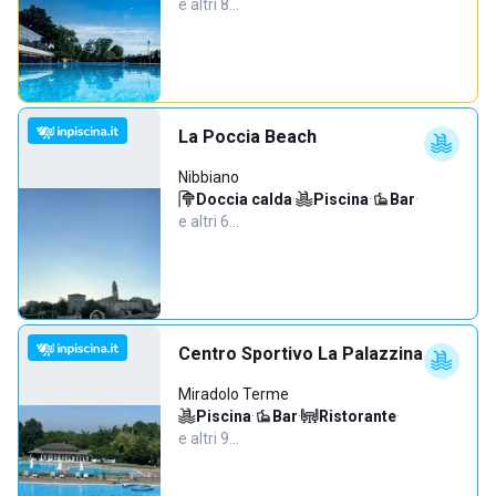
e altri 8…
La Poccia Beach
Nibbiano
Doccia calda
·
Piscina
·
Bar
·
e altri 6…
Centro Sportivo La Palazzina
Miradolo Terme
Piscina
·
Bar
·
Ristorante
·
e altri 9…