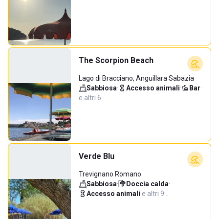
The Scorpion Beach
Lago di Bracciano, Anguillara Sabazia
Sabbiosa
·
Accesso animali
·
Bar
·
e altri 6…
Verde Blu
Trevignano Romano
Sabbiosa
·
Doccia calda
·
Accesso animali
·
e altri 9…