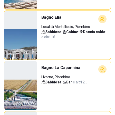
Bagno Elia
Località Mortelliccio, Piombino
Sabbiosa
·
Cabine
·
Doccia calda
·
e altri 16…
Bagno La Capannina
Livorno, Piombino
Sabbiosa
·
Bar
·
e altri 2…