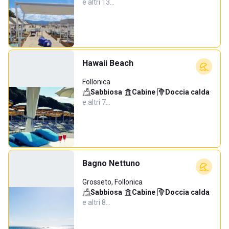
e altri 13…
Hawaii Beach
Follonica
Sabbiosa
·
Cabine
·
Doccia calda
·
e altri 7…
Bagno Nettuno
Grosseto, Follonica
Sabbiosa
·
Cabine
·
Doccia calda
·
e altri 8…