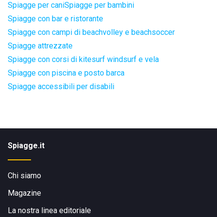
Spiagge per cani
Spiagge per bambini
Spiagge con bar e ristorante
Spiagge con campi di beachvolley e beachsoccer
Spiagge attrezzate
Spiagge con corsi di kitesurf windsurf e vela
Spiagge con piscina e posto barca
Spiagge accessibili per disabili
Spiagge.it
Chi siamo
Magazine
La nostra linea editoriale