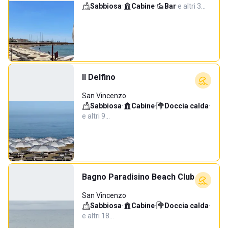
Sabbiosa
·
Cabine
·
Bar
·
e altri 3…
Il Delfino
San Vincenzo
Sabbiosa
·
Cabine
·
Doccia calda
·
e altri 9…
Bagno Paradisino Beach Club
San Vincenzo
Sabbiosa
·
Cabine
·
Doccia calda
·
e altri 18…