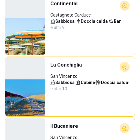
Continental
Castagneto Carducci
Sabbiosa
·
Doccia calda
·
Bar
·
e altri 9…
La Conchiglia
San Vincenzo
Sabbiosa
·
Cabine
·
Doccia calda
·
e altri 10…
Il Bucaniere
San Vincenzo