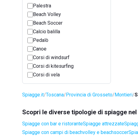
Palestra
Beach Volley
Beach Soccer
Calcio balilla
Pedalò
Canoe
Corsi di windsurf
Corsi di kitesurfing
Corsi di vela
Spiagge.it
Toscana
Provincia di Grosseto
Montieri
S
Scopri le diverse tipologie di spiagge ne
Spiagge con bar e ristorante
Spiagge attrezzate
Spiagg
Spiagge con campi di beachvolley e beachsoccer
Spia