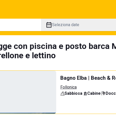
Seleziona date
gge con piscina e posto barca M
llone e lettino
Bagno Elba | Beach & R
Follonica
Sabbiosa
·
Cabine
·
Docci