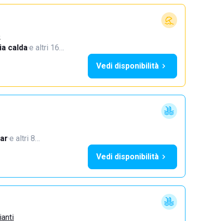
o
a calda
·
e altri 16…
Vedi disponibilità
ar
·
e altri 8…
Vedi disponibilità
ianti