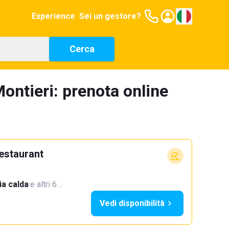
Experience
Sei un gestore?
Cerca
ontieri: prenota online
estaurant
a calda
·
e altri 6…
Vedi disponibilità