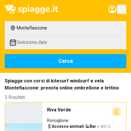
Montefiascone
Seleziona date
Cerca
Spiagge con corsi di kitesurf windsurf e vela
Montefiascone: prenota online ombrellone e lettino
3 Risultati
Riva Verde
Ronciglione
Accesso animali
·
Bar
·
e altri 6…