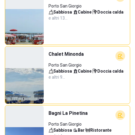
Porto San Giorgio
Sabbiosa
·
Cabine
·
Doccia calda
·
e altri 13…
Chalet Minonda
Porto San Giorgio
Sabbiosa
·
Cabine
·
Doccia calda
·
e altri 9…
Bagni La Pinetina
Porto San Giorgio
Sabbiosa
·
Bar
·
Ristorante
·