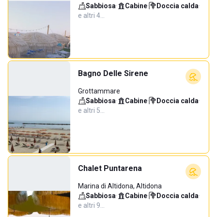
Sabbiosa
·
Cabine
·
Doccia calda
·
e altri 4…
Bagno Delle Sirene
Grottammare
Sabbiosa
·
Cabine
·
Doccia calda
·
e altri 5…
Chalet Puntarena
Marina di Altidona, Altidona
Sabbiosa
·
Cabine
·
Doccia calda
·
e altri 9…