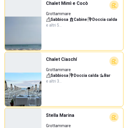
Chalet Mimì e Cocò
Grottammare
Sabbiosa
·
Cabine
·
Doccia calda
·
e altri 5…
Chalet Ciaschí
Grottammare
Sabbiosa
·
Doccia calda
·
Bar
·
e altri 3…
Stella Marina
Grottammare