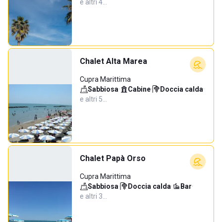
e altri 4…
Chalet Alta Marea
Cupra Marittima
Sabbiosa
·
Cabine
·
Doccia calda
·
e altri 5…
Chalet Papà Orso
Cupra Marittima
Sabbiosa
·
Doccia calda
·
Bar
·
e altri 3…