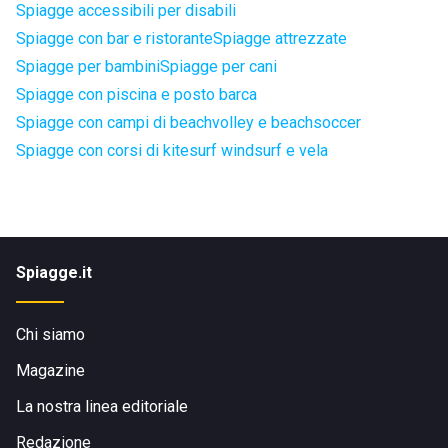
Spiagge accessibili per disabili
Spiagge con bar e ristorante
Spiagge attrezzate
Spiagge per bambini
Spiagge per cani
Spiagge con piscina e posto barca
Spiagge con campi di beachvolley e beachsoccer
Spiagge con corsi di kitesurf windsurf e vela
Spiagge.it
Chi siamo
Magazine
La nostra linea editoriale
Redazione