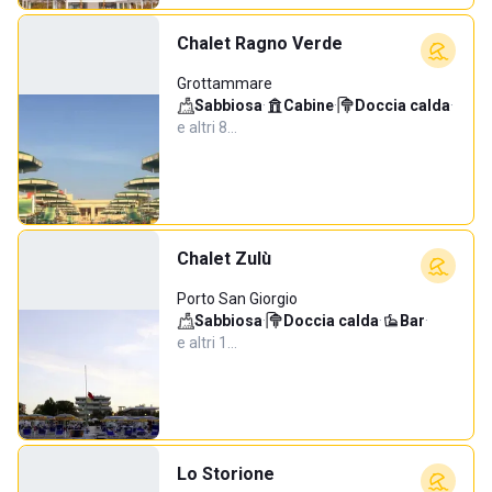
Chalet Ragno Verde
Grottammare
Sabbiosa
·
Cabine
·
Doccia calda
·
e altri 8…
Chalet Zulù
Porto San Giorgio
Sabbiosa
·
Doccia calda
·
Bar
·
e altri 1…
Lo Storione