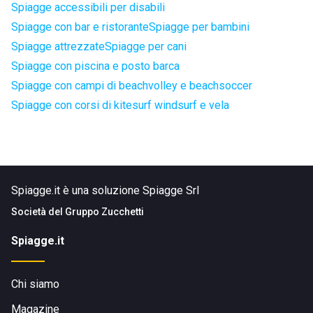
Spiagge accessibili per disabili
Spiagge con bar e ristorante
Spiagge per bambini
Spiagge attrezzate
Spiagge per cani
Spiagge con piscina e posto barca
Spiagge con campi di beachvolley e beachsoccer
Spiagge con corsi di kitesurf windsurf e vela
Spiagge.it è una soluzione Spiagge Srl
Società del
Gruppo Zucchetti
Spiagge.it
Chi siamo
Magazine