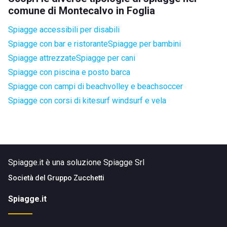
comune di Montecalvo in Foglia
Spiagge accessibili per disabili
Spiagge con bar e ristorante
Spiagge per bambini
Spiagge attrezzate
Spiagge per cani
Spiagge con piscina e posto barca
Spiagge con campi di beachvolley e beachsoccer
Spiagge con corsi di kitesurf windsurf e vela
Spiagge.it è una soluzione Spiagge Srl
Società del
Gruppo Zucchetti
Spiagge.it