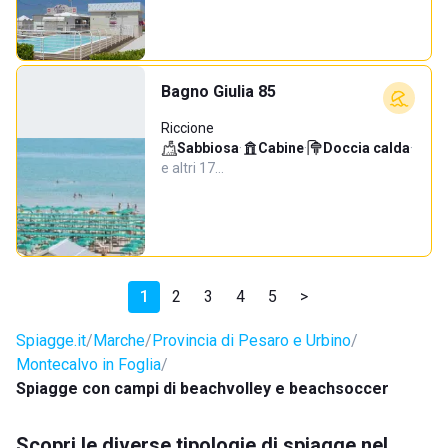
Bagno Giulia 85
Riccione
Sabbiosa
·
Cabine
·
Doccia calda
·
e altri 17…
1
2
3
4
5
>
Spiagge.it
Marche
Provincia di Pesaro e Urbino
Montecalvo in Foglia
Spiagge con campi di beachvolley e beachsoccer
Scopri le diverse tipologie di spiagge nel