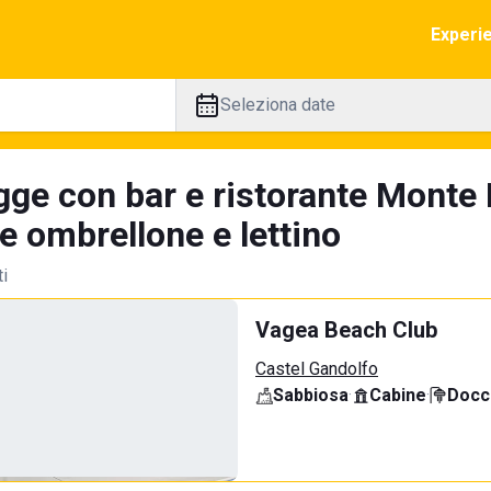
Experi
Seleziona date
gge con bar e ristorante Monte
e ombrellone e lettino
ti
Vagea Beach Club
Castel Gandolfo
Sabbiosa
·
Cabine
·
Docci