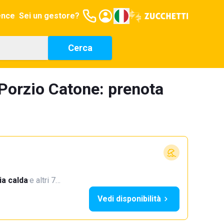
ence
Sei un gestore?
Cerca
 Porzio Catone: prenota
a calda
·
e altri 7…
Vedi disponibilità