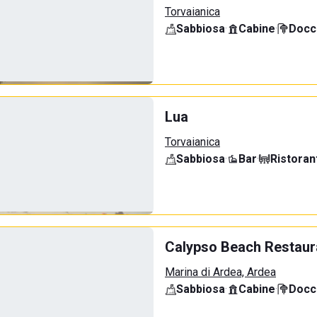
Torvaianica
Sabbiosa
·
Cabine
·
Docci
Lua
Torvaianica
Sabbiosa
·
Bar
·
Ristoran
Calypso Beach Restaur
Marina di Ardea, Ardea
Sabbiosa
·
Cabine
·
Docci