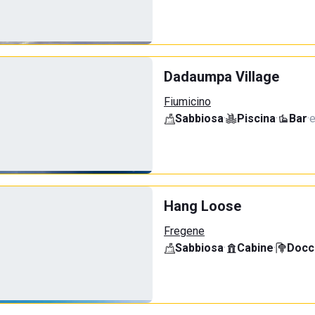
Dadaumpa Village
Fiumicino
Sabbiosa
·
Piscina
·
Bar
·
e
Hang Loose
Fregene
Sabbiosa
·
Cabine
·
Docci