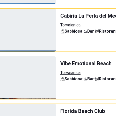
Cabiria La Perla del Me
Torvaianica
Sabbiosa
·
Bar
·
Ristoran
Vibe Emotional Beach
Torvaianica
Sabbiosa
·
Bar
·
Ristoran
Florida Beach Club