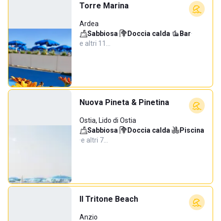
Torre Marina
Ardea
Sabbiosa
·
Doccia calda
·
Bar
·
e altri 11…
Nuova Pineta & Pinetina
Ostia, Lido di Ostia
Sabbiosa
·
Doccia calda
·
Piscina
·
e altri 7…
Il Tritone Beach
Anzio