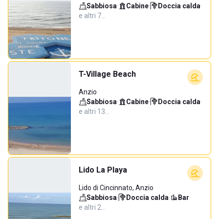
Sabbiosa
·
Cabine
·
Doccia calda
·
e altri 7…
T-Village Beach
Anzio
Sabbiosa
·
Cabine
·
Doccia calda
·
e altri 13…
Lido La Playa
Lido di Cincinnato, Anzio
Sabbiosa
·
Doccia calda
·
Bar
·
e altri 2…