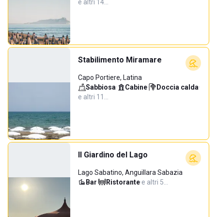
e altri 14…
Stabilimento Miramare
Capo Portiere, Latina
Sabbiosa
·
Cabine
·
Doccia calda
·
e altri 11…
Il Giardino del Lago
Lago Sabatino, Anguillara Sabazia
Bar
·
Ristorante
·
e altri 5…