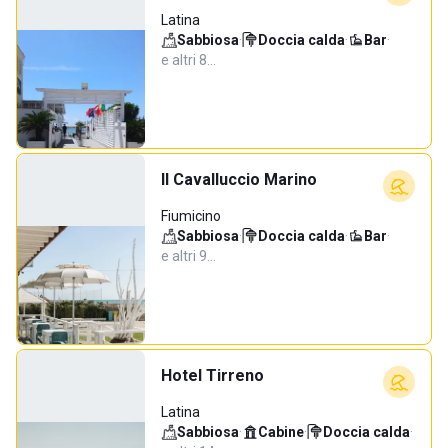
Latina
Sabbiosa
·
Doccia calda
·
Bar
·
e altri 8…
Il Cavalluccio Marino
Fiumicino
Sabbiosa
·
Doccia calda
·
Bar
·
e altri 9…
Hotel Tirreno
Latina
Sabbiosa
·
Cabine
·
Doccia calda
·