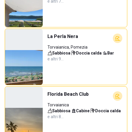
e altri 7…
La Perla Nera
Torvaianica, Pomezia
Sabbiosa
·
Doccia calda
·
Bar
·
e altri 9…
Florida Beach Club
Torvaianica
Sabbiosa
·
Cabine
·
Doccia calda
·
e altri 8…