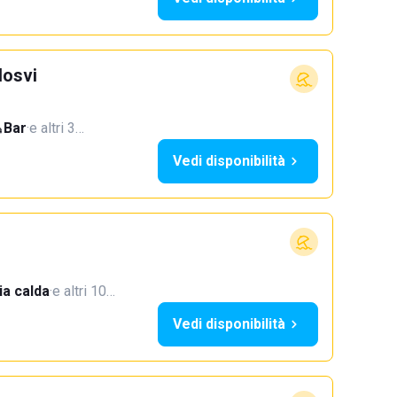
Hosvi
Bar
·
e altri 3…
Vedi disponibilità
a calda
·
e altri 10…
Vedi disponibilità