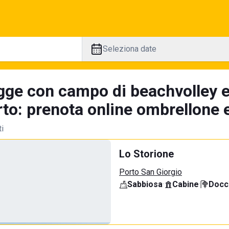
Seleziona date
gge con campo di beachvolley 
to: prenota online ombrellone e
ti
Lo Storione
Porto San Giorgio
Sabbiosa
·
Cabine
·
Docci