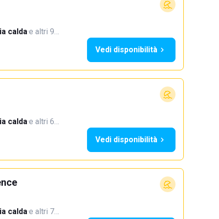
a calda
·
e altri 9…
Vedi disponibilità
a calda
·
e altri 6…
Vedi disponibilità
ence
a calda
·
e altri 7…