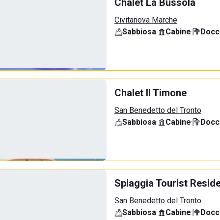
Chalet La Bussola
Civitanova Marche
Sabbiosa
·
Cabine
·
Docci
Chalet Il Timone
San Benedetto del Tronto
Sabbiosa
·
Cabine
·
Docci
Spiaggia Tourist Resid
San Benedetto del Tronto
Sabbiosa
·
Cabine
·
Docci