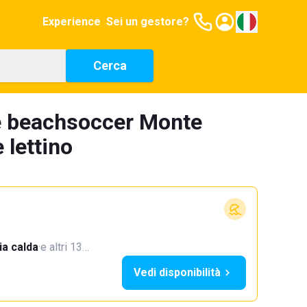
Experience
Sei un gestore?
Cerca
e beachsoccer Monte
 lettino
a calda
·
e altri 13…
Vedi disponibilità