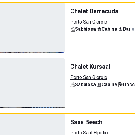
Chalet Barracuda
Porto San Giorgio
Sabbiosa
·
Cabine
·
Bar
·
e
Chalet Kursaal
Porto San Giorgio
Sabbiosa
·
Cabine
·
Docci
Saxa Beach
Porto Sant'Elpidio