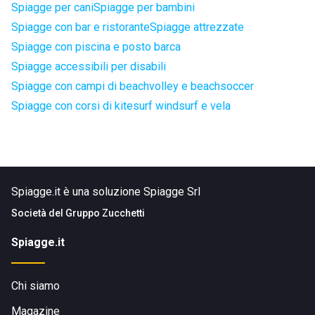
Spiagge per cani
Spiagge per bambini
Spiagge con bar e ristorante
Spiagge attrezzate
Spiagge con piscina e posto barca
Spiagge accessibili per disabili
Spiagge con campi di beachvolley e beachsoccer
Spiagge con corsi di kitesurf windsurf e vela
Spiagge.it è una soluzione Spiagge Srl
Società del
Gruppo Zucchetti
Spiagge.it
Chi siamo
Magazine