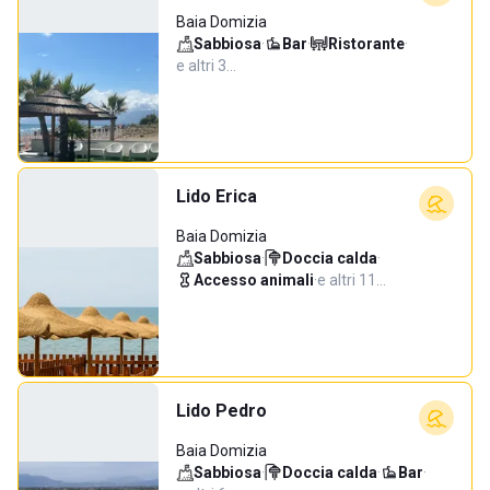
Baia Domizia
Sabbiosa
·
Bar
·
Ristorante
·
e altri 3…
Lido Erica
Baia Domizia
Sabbiosa
·
Doccia calda
·
Accesso animali
·
e altri 11…
Lido Pedro
Baia Domizia
Sabbiosa
·
Doccia calda
·
Bar
·