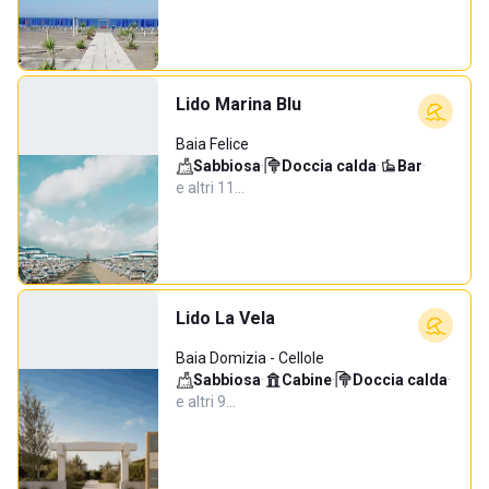
Lido Marina Blu
Baia Felice
Sabbiosa
·
Doccia calda
·
Bar
·
e altri 11…
Lido La Vela
Baia Domizia - Cellole
Sabbiosa
·
Cabine
·
Doccia calda
·
e altri 9…