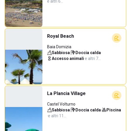
e altri 6…
Royal Beach
Baia Domizia
Sabbiosa
·
Doccia calda
·
Accesso animali
·
e altri 7…
La Plancia Village
Castel Volturno
Sabbiosa
·
Doccia calda
·
Piscina
·
e altri 11…