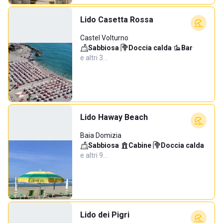
Lido Casetta Rossa
Castel Volturno
Sabbiosa
·
Doccia calda
·
Bar
·
e altri 3…
Lido Haway Beach
Baia Domizia
Sabbiosa
·
Cabine
·
Doccia calda
·
e altri 9…
Lido dei Pigri