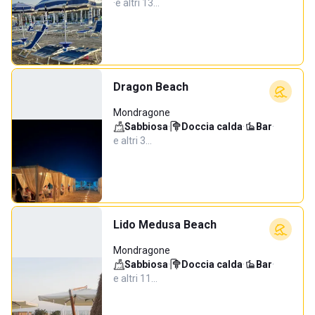
·
e altri 13…
Dragon Beach
Mondragone
Sabbiosa
·
Doccia calda
·
Bar
·
e altri 3…
Lido Medusa Beach
Mondragone
Sabbiosa
·
Doccia calda
·
Bar
·
e altri 11…