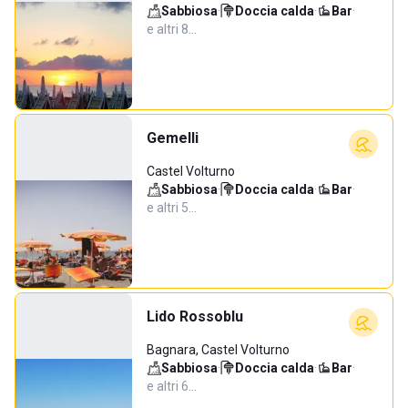
Sabbiosa
·
Doccia calda
·
Bar
·
e altri 8…
Gemelli
Castel Volturno
Sabbiosa
·
Doccia calda
·
Bar
·
e altri 5…
Lido Rossoblu
Bagnara, Castel Volturno
Sabbiosa
·
Doccia calda
·
Bar
·
e altri 6…