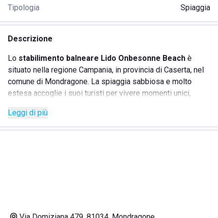
Tipologia
Spiaggia
Descrizione
Lo
stabilimento balneare Lido Onbesonne Beach
è
situato nella regione Campania, in provincia di Caserta, nel
comune di Mondragone. La spiaggia sabbiosa e molto
estesa accoglie i suoi turisti per vivere momenti unici,
grazie alla gentilezza e alla professionalità dei gestori, che
Leggi di più
sapranno rendere speciale il tuo soggiorno. La struttura è
ideale per i piccoli ospiti e offre giorni di relax e pace.
SERVIZI
Lettini
Ombrelloni
Bar
Via Domiziana 479, 81034, Mondragone