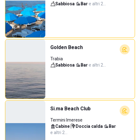
Sabbiosa
·
Bar
·
e altri 2…
Golden Beach
Trabia
Sabbiosa
·
Bar
·
e altri 2…
Si.ma Beach Club
Termini Imerese
Cabine
·
Doccia calda
·
Bar
·
e altri 2…