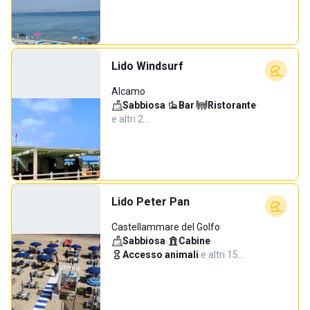
Lido Windsurf
Alcamo
Sabbiosa
·
Bar
·
Ristorante
·
e altri 2…
Lido Peter Pan
Castellammare del Golfo
Sabbiosa
·
Cabine
·
Accesso animali
·
e altri 15…