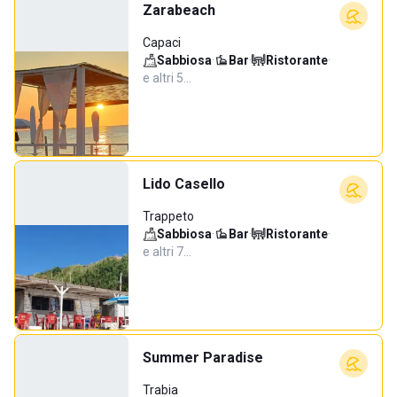
Zarabeach
Capaci
Sabbiosa
·
Bar
·
Ristorante
·
e altri 5…
Lido Casello
Trappeto
Sabbiosa
·
Bar
·
Ristorante
·
e altri 7…
Summer Paradise
Trabia