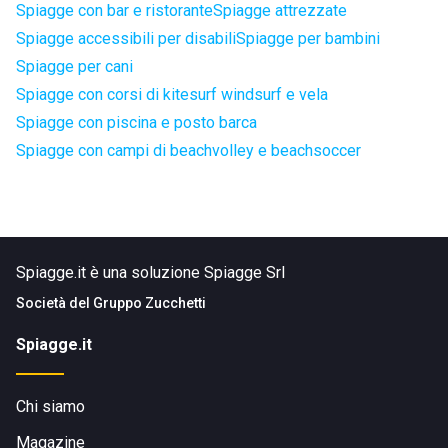
Spiagge con bar e ristorante
Spiagge attrezzate
Spiagge accessibili per disabili
Spiagge per bambini
Spiagge per cani
Spiagge con corsi di kitesurf windsurf e vela
Spiagge con piscina e posto barca
Spiagge con campi di beachvolley e beachsoccer
Spiagge.it è una soluzione Spiagge Srl
Società del
Gruppo Zucchetti
Spiagge.it
Chi siamo
Magazine