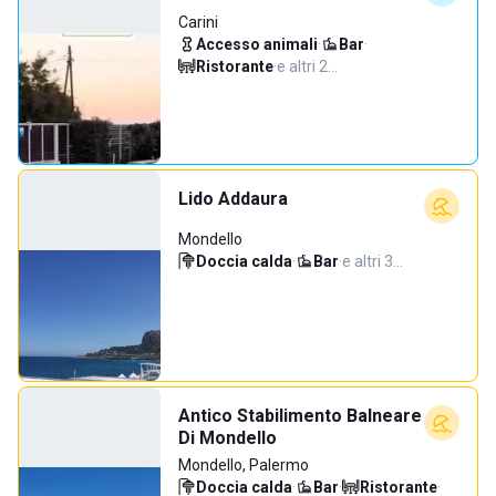
Carini
Accesso animali
·
Bar
·
Ristorante
·
e altri 2…
Lido Addaura
Mondello
Doccia calda
·
Bar
·
e altri 3…
Antico Stabilimento Balneare
Di Mondello
Mondello, Palermo
Doccia calda
·
Bar
·
Ristorante
·