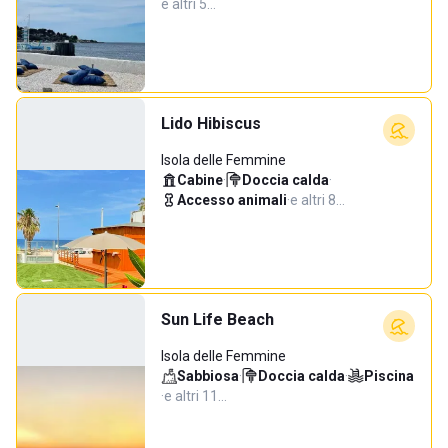
e altri 5…
Lido Hibiscus
Isola delle Femmine
Cabine
·
Doccia calda
·
Accesso animali
·
e altri 8…
Sun Life Beach
Isola delle Femmine
Sabbiosa
·
Doccia calda
·
Piscina
·
e altri 11…