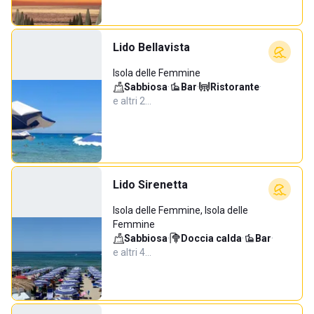
Lido Bellavista
Isola delle Femmine
Sabbiosa
·
Bar
·
Ristorante
·
e altri 2…
Lido Sirenetta
Isola delle Femmine, Isola delle
Femmine
Sabbiosa
·
Doccia calda
·
Bar
·
e altri 4…