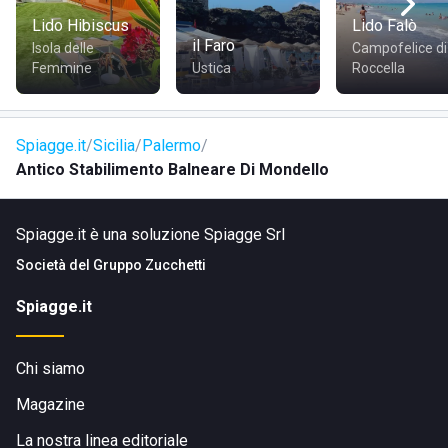
Marina di Capo Gallo, la Villa Caboto e il Castello Della Zisa.
Lido Hibiscus
Lido Falò
Palermo è il capoluogo della regione Sicilia, ha una
il Faro
Isola delle
Campofelice di
Cattedrale che risale al XII secolo e un Teatro Massimo di
Femmine
Ustica
Roccella
stile neoclassico. In centro si trovano il Palazzo dei
Normanni del IX secolo e la Cappella Palatina, con
spettacolari mosaici dell'epoca bizantina. I caratteristici
Spiagge.it
Sicilia
Palermo
mercati di strada come il famoso mercato di Ballarò e
Antico Stabilimento Balneare Di Mondello
quello di Vucciria, ti faranno conoscere le tradizioni
palermitane.
Spiagge.it è una soluzione Spiagge Srl
Società del
Gruppo Zucchetti
Spiagge.it
COME RAGGIUNGERE ANTICO STABILIMENTO
BALNEARE DI MONDELLO
Chi siamo
Magazine
Antico Stabilimento Balneare di Mondello si trova in Viale
La nostra linea editoriale