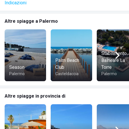
Indicazioni
carte
Altre spiagge a Palermo
DOVE SI TROVA ANTICO STABILIMENTO BALNEARE DI
Stabilimento
MONDELLO
Palm Beach
Balneare La
Season
Club
Torre
Palermo
Casteldaccia
Palermo
Antico Stabilimento Balneare di Mondello si trova sul
Altre spiagge in provincia di
lungomare di Palermo zona Mondello. Durante la tua
vacanza potrai organizzare passeggiate culturali nella
storia e nella cultura dell'antica città. Potrai visitare: il
ricchissimo centro storico di Palermo, il Parco della
Favorita, la Riserva Naturale del Monte Pellegrino, l'Area