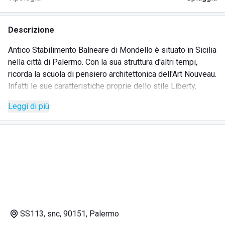
Descrizione
Antico Stabilimento Balneare di Mondello è situato in Sicilia
nella città di Palermo. Con la sua struttura d'altri tempi,
ricorda la scuola di pensiero architettonica dell'Art Nouveau.
Infatti le sue caratteristiche proprie dello stile Liberty,
fanno risalire la costruzione al primo decennio del 1900.
Leggi di più
L'edificio dell'Antico Stabilimento Balneare di Mondello è
uno dei più belli e unici di tutta l'Europa. I turisti rimarranno
stupefatti da tanta bellezza e arte. Lo stabilimento offre:
bar
ristorante
docce calde
servizio in spiaggia
SS113, snc, 90151, Palermo
ombrellini e lettini