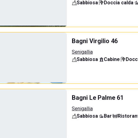
Sabbiosa
·
Doccia calda
·
Bagni Virgilio 46
Senigallia
Sabbiosa
·
Cabine
·
Docci
Bagni Le Palme 61
Senigallia
Sabbiosa
·
Bar
·
Ristoran