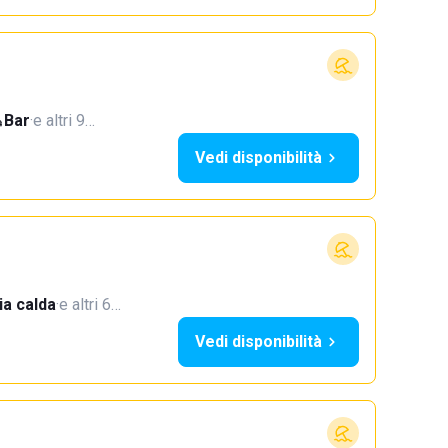
Bar
·
e altri 9…
Vedi disponibilità
a calda
·
e altri 6…
Vedi disponibilità