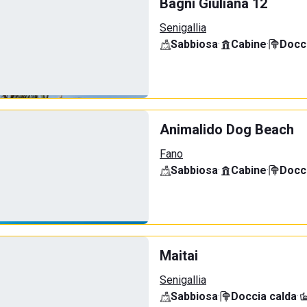
Bagni Giuliana 12
Senigallia
Sabbiosa
·
Cabine
·
Docci
Animalido Dog Beach
Fano
Sabbiosa
·
Cabine
·
Docci
Maitai
Senigallia
Sabbiosa
·
Doccia calda
·