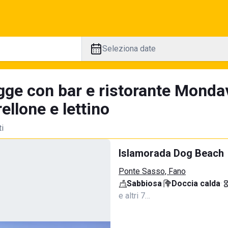
Seleziona date
gge con bar e ristorante Mondav
llone e lettino
ti
Islamorada Dog Beach
Ponte Sasso, Fano
Sabbiosa
·
Doccia calda
·
e altri 7…