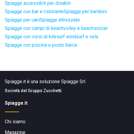
Spiagge accessibili per disabili
Spiagge con bar e ristorante
Spiagge per bambini
Spiagge per cani
Spiagge attrezzate
Spiagge con campi di beachvolley e beachsoccer
Spiagge con corsi di kitesurf windsurf e vela
Spiagge con piscina e posto barca
Spiagge.it è una soluzione Spiagge Srl
Società del
Gruppo Zucchetti
Spiagge.it
Chi siamo
Magazine