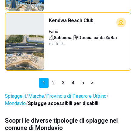
Kendwa Beach Club
Fano
Sabbiosa
·
Doccia calda
·
Bar
·
e altri 9…
1
2
3
4
5
>
Spiagge.it
Marche
Provincia di Pesaro e Urbino
Mondavio
Spiagge accessibili per disabili
Scopri le diverse tipologie di spiagge nel
comune di Mondavio