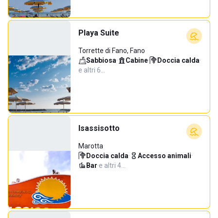
Playa Suite
Torrette di Fano, Fano
Sabbiosa
·
Cabine
·
Doccia calda
·
e altri 6…
Isassisotto
Marotta
Doccia calda
·
Accesso animali
·
Bar
·
e altri 4…