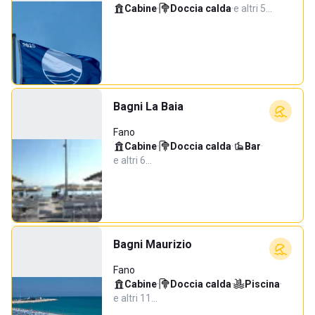
Cabine
·
Doccia calda
·
e altri 5…
Bagni La Baia
Fano
Cabine
·
Doccia calda
·
Bar
·
e altri 6…
Bagni Maurizio
Fano
Cabine
·
Doccia calda
·
Piscina
·
e altri 11…