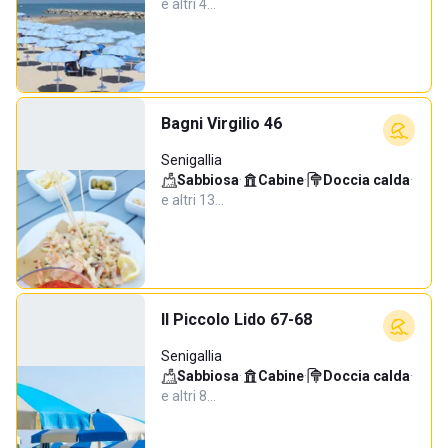
e altri 4…
Bagni Virgilio 46
Senigallia
Sabbiosa
·
Cabine
·
Doccia calda
·
e altri 13…
Il Piccolo Lido 67-68
Senigallia
Sabbiosa
·
Cabine
·
Doccia calda
·
e altri 8…