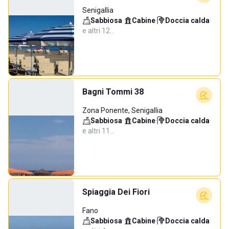
Senigallia
Sabbiosa
·
Cabine
·
Doccia calda
·
e altri 12…
Bagni Tommi 38
Zona Ponente, Senigallia
Sabbiosa
·
Cabine
·
Doccia calda
·
e altri 11…
Spiaggia Dei Fiori
Fano
Sabbiosa
·
Cabine
·
Doccia calda
·