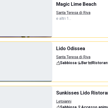
Magic Lime Beach
Santa Teresa di Riva
e altri 1…
Lido Odissea
Santa Teresa di Riva
Sabbiosa
·
Bar
·
Ristoran
Sunkisses Lido Ristora
Letojanni
Sabbiosa
·
Accesso anima