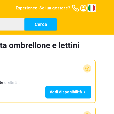
Experience
Sei un gestore?
Cerca
ta ombrellone e lettini
te
·
e altri 5…
Vedi disponibilità