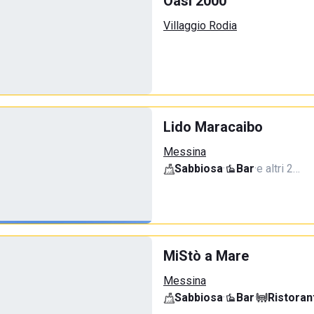
Oasi 2000
Villaggio Rodia
Lido Maracaibo
Messina
Sabbiosa
·
Bar
·
e altri 2…
MiStò a Mare
Messina
Sabbiosa
·
Bar
·
Ristoran