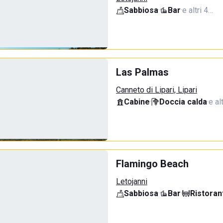
Sabbiosa
·
Bar
·
e altri 4…
Las Palmas
Canneto di Lipari, Lipari
Cabine
·
Doccia calda
·
e al
Flamingo Beach
Letojanni
Sabbiosa
·
Bar
·
Ristoran