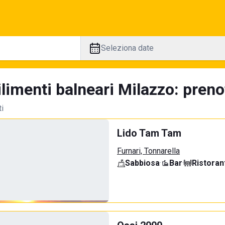
Seleziona date
limenti balneari Milazzo: preno
ti
Lido Tam Tam
Furnari, Tonnarella
Sabbiosa
·
Bar
·
Ristoran