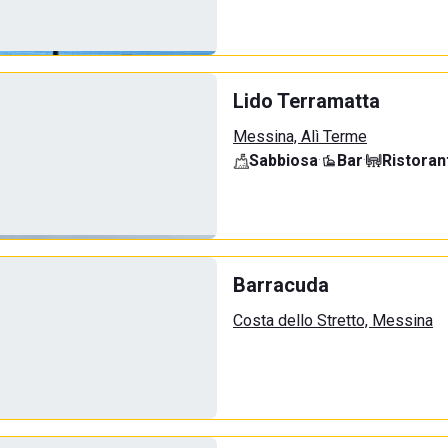
Lido Terramatta
Messina, Alì Terme
Sabbiosa
·
Bar
·
Ristoran
Barracuda
Costa dello Stretto, Messina