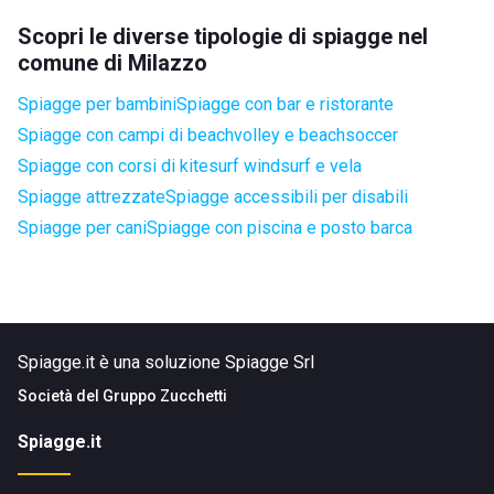
Scopri le diverse tipologie di spiagge nel
comune di Milazzo
Spiagge per bambini
Spiagge con bar e ristorante
Spiagge con campi di beachvolley e beachsoccer
Spiagge con corsi di kitesurf windsurf e vela
Spiagge attrezzate
Spiagge accessibili per disabili
Spiagge per cani
Spiagge con piscina e posto barca
Spiagge.it è una soluzione Spiagge Srl
Società del
Gruppo Zucchetti
Spiagge.it