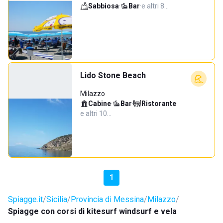
Sabbiosa
·
Bar
·
e altri 8…
Lido Stone Beach
Milazzo
Cabine
·
Bar
·
Ristorante
·
e altri 10…
1
Spiagge.it
Sicilia
Provincia di Messina
Milazzo
Spiagge con corsi di kitesurf windsurf e vela