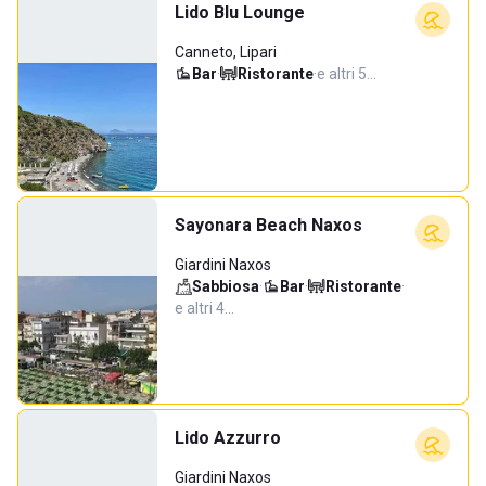
Lido Blu Lounge
Canneto, Lipari
Bar
·
Ristorante
·
e altri 5…
Sayonara Beach Naxos
Giardini Naxos
Sabbiosa
·
Bar
·
Ristorante
·
e altri 4…
Lido Azzurro
Giardini Naxos