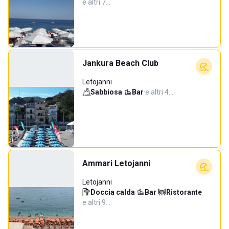
e altri 7…
Jankura Beach Club
Letojanni
Sabbiosa
·
Bar
·
e altri 4…
Ammari Letojanni
Letojanni
Doccia calda
·
Bar
·
Ristorante
·
e altri 9…