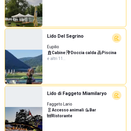
Lido Del Segrino
Eupilio
Cabine
·
Doccia calda
·
Piscina
·
e altri 11…
Lido di Faggeto Miamilaryo
Faggeto Lario
Accesso animali
·
Bar
·
Ristorante