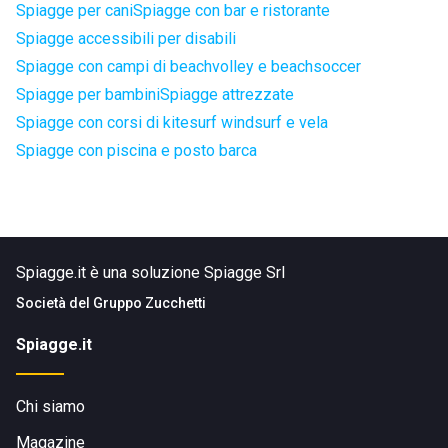
Spiagge per cani
Spiagge con bar e ristorante
Spiagge accessibili per disabili
Spiagge con campi di beachvolley e beachsoccer
Spiagge per bambini
Spiagge attrezzate
Spiagge con corsi di kitesurf windsurf e vela
Spiagge con piscina e posto barca
Spiagge.it è una soluzione Spiagge Srl
Società del
Gruppo Zucchetti
Spiagge.it
Chi siamo
Magazine