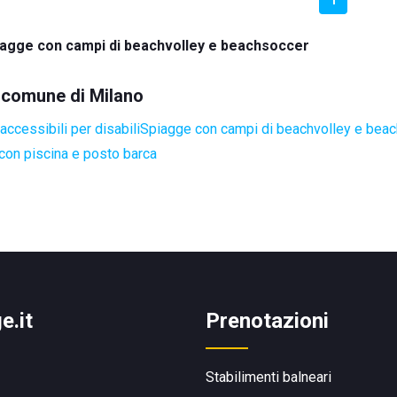
iagge con campi di beachvolley e beachsoccer
l comune di Milano
ccessibili per disabili
Spiagge con campi di beachvolley e bea
con piscina e posto barca
e.it
Prenotazioni
Stabilimenti balneari