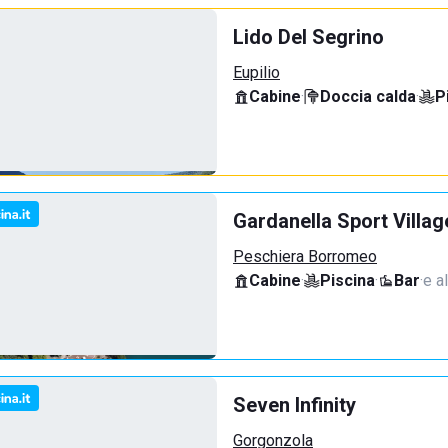
Lido Del Segrino
Eupilio
Cabine
·
Doccia calda
·
P
Gardanella Sport Villag
Peschiera Borromeo
Cabine
·
Piscina
·
Bar
·
e al
Seven Infinity
Gorgonzola