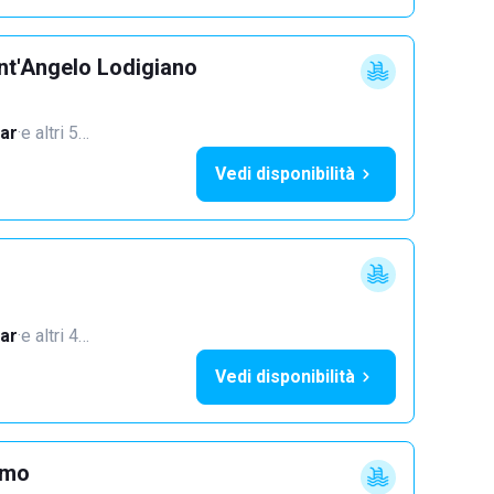
nt'Angelo Lodigiano
ar
·
e altri 5…
Vedi disponibilità
ar
·
e altri 4…
Vedi disponibilità
imo