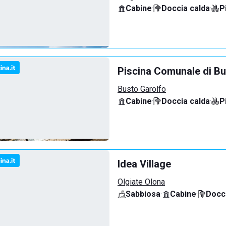
Cabine
·
Doccia calda
·
P
Piscina Comunale di Bu
Busto Garolfo
Cabine
·
Doccia calda
·
P
Idea Village
Olgiate Olona
Sabbiosa
·
Cabine
·
Docci