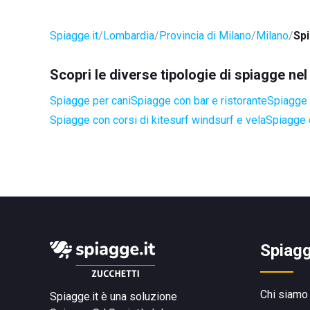
Spiagge.it
Lombardia
Provincia di Milano
Milano
Sp
Scopri le diverse tipologie di spiagge ne
Spiagge per cani
Spiagge con bar e ristorante
Spiagge a
Spiagge con corsi di kitesurf windsurf e vela
Spiagge 
Spiagg
Chi siamo
Spiagge.it è una soluzione