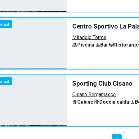
Centro Sportivo La Pal
Miradolo Terme
Piscina
·
Bar
·
Ristorante
Sporting Club Cisano
Cisano Bergamasco
Cabine
·
Doccia calda
·
B
1