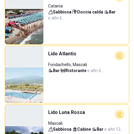
Catania
Sabbiosa
·
Doccia calda
·
Bar
·
e altri 6…
Lido Atlantis
Fondachello, Mascali
Bar
·
Ristorante
·
e altri 6…
Lido Luna Rossa
Mascali
Sabbiosa
·
Cabine
·
Bar
·
e altri 12…