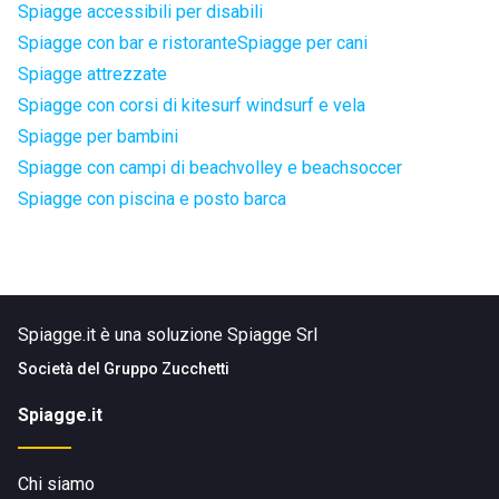
Spiagge accessibili per disabili
Spiagge con bar e ristorante
Spiagge per cani
Spiagge attrezzate
Spiagge con corsi di kitesurf windsurf e vela
Spiagge per bambini
Spiagge con campi di beachvolley e beachsoccer
Spiagge con piscina e posto barca
Spiagge.it è una soluzione Spiagge Srl
Società del
Gruppo Zucchetti
Spiagge.it
Chi siamo