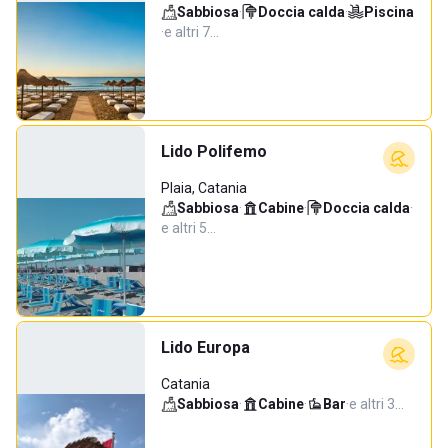
Sabbiosa
·
Doccia calda
·
Piscina
·
e altri 7…
Lido Polifemo
Plaia, Catania
Sabbiosa
·
Cabine
·
Doccia calda
·
e altri 5…
Lido Europa
Catania
Sabbiosa
·
Cabine
·
Bar
·
e altri 3…