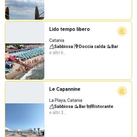
Lido tempo libero
Catania
Sabbiosa
·
Doccia calda
·
Bar
·
e altri 6…
Le Capannine
La Playa, Catania
Sabbiosa
·
Bar
·
Ristorante
·
e altri 3…