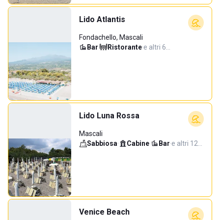
Lido Atlantis
Fondachello, Mascali
Bar
·
Ristorante
·
e altri 6…
Lido Luna Rossa
Mascali
Sabbiosa
·
Cabine
·
Bar
·
e altri 12…
Venice Beach