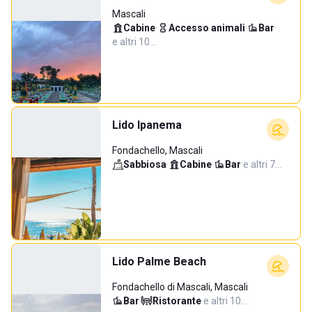
Mascali
Cabine
·
Accesso animali
·
Bar
·
e altri 10…
Lido Ipanema
Fondachello, Mascali
Sabbiosa
·
Cabine
·
Bar
·
e altri 7…
Lido Palme Beach
Fondachello di Mascali, Mascali
Bar
·
Ristorante
·
e altri 10…