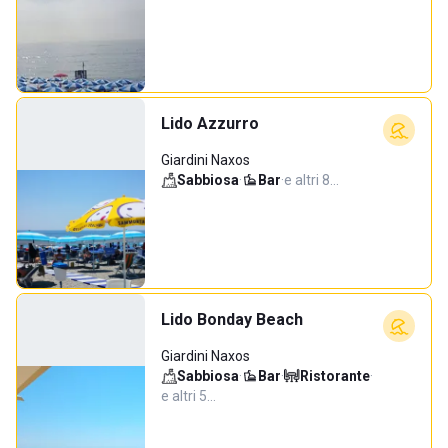
Lido Azzurro
Giardini Naxos
Sabbiosa
·
Bar
·
e altri 8…
Lido Bonday Beach
Giardini Naxos
Sabbiosa
·
Bar
·
Ristorante
·
e altri 5…