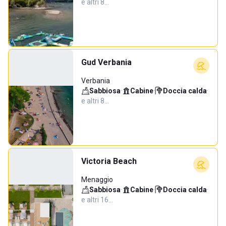
e altri 8…
Gud Verbania
Verbania
Sabbiosa
·
Cabine
·
Doccia calda
·
e altri 8…
Victoria Beach
Menaggio
Sabbiosa
·
Cabine
·
Doccia calda
·
e altri 16…