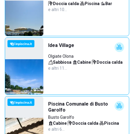
Doccia calda
·
Piscina
·
Bar
·
e altri 10…
Idea Village
Olgiate Olona
Sabbiosa
·
Cabine
·
Doccia calda
·
e altri 11…
Piscina Comunale di Busto
Garolfo
Busto Garolfo
Cabine
·
Doccia calda
·
Piscina
·
e altri 6…