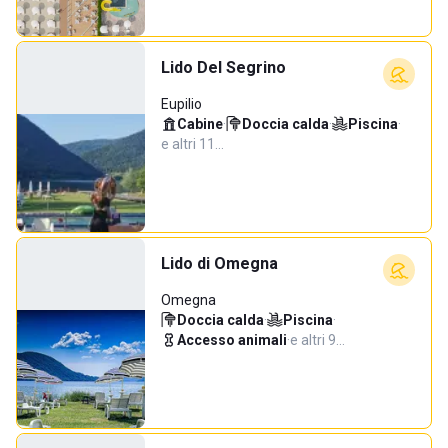
Lido Del Segrino
Eupilio
Cabine
·
Doccia calda
·
Piscina
·
e altri 11…
Lido di Omegna
Omegna
Doccia calda
·
Piscina
·
Accesso animali
·
e altri 9…