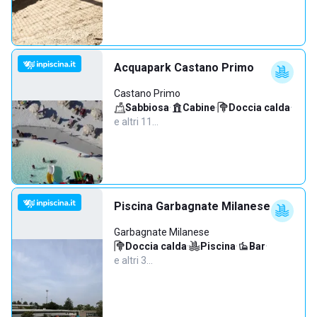
Acquapark Castano Primo
Castano Primo
Sabbiosa
·
Cabine
·
Doccia calda
·
e altri 11…
Piscina Garbagnate Milanese
Garbagnate Milanese
Doccia calda
·
Piscina
·
Bar
·
e altri 3…