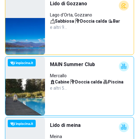
Lido di Gozzano
Lago d'Orta, Gozzano
Sabbiosa
·
Doccia calda
·
Bar
·
e altri 9…
MAIN Summer Club
Mercallo
Cabine
·
Doccia calda
·
Piscina
·
e altri 5…
Lido di meina
Meina