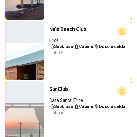
Naìs Beach Club
Erice
Sabbiosa
·
Cabine
·
Doccia calda
·
e altri 5…
SunClub
Casa Santa, Erice
Sabbiosa
·
Cabine
·
Doccia calda
·
e altri 8…