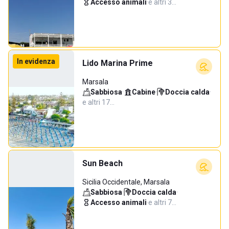
Accesso animali
·
e altri 3…
In evidenza
Lido Marina Prime
Marsala
Sabbiosa
·
Cabine
·
Doccia calda
·
e altri 17…
Sun Beach
Sicilia Occidentale, Marsala
Sabbiosa
·
Doccia calda
·
Accesso animali
·
e altri 7…