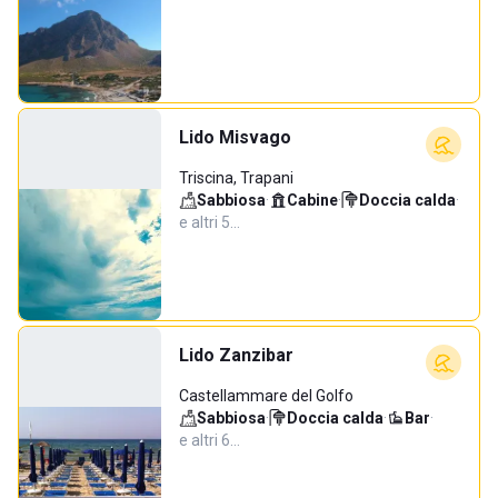
Lido Misvago
Triscina, Trapani
Sabbiosa
·
Cabine
·
Doccia calda
·
e altri 5…
Lido Zanzibar
Castellammare del Golfo
Sabbiosa
·
Doccia calda
·
Bar
·
e altri 6…