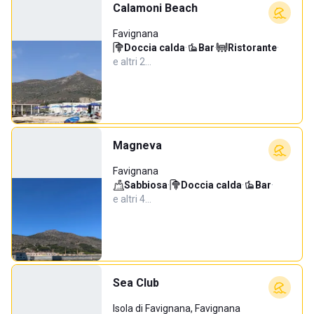
Calamoni Beach
Favignana
Doccia calda
·
Bar
·
Ristorante
·
e altri 2…
Magneva
Favignana
Sabbiosa
·
Doccia calda
·
Bar
·
e altri 4…
Sea Club
Isola di Favignana, Favignana