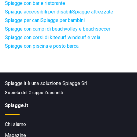
Spiagge con bar e ristorante
Spiagge accessibili per disabili
Spiagge attrezzate
Spiagge per cani
Spiagge per bambini
Spiagge con campi di beachvolley e beachsoccer
Spiagge con corsi di kitesurf windsurf e vela
Spiagge con piscina e posto barca
Spiagge.it è una soluzione Spiagge Srl
Società del
Gruppo Zucchetti
Spiagge.it
Chi siamo
Magazine