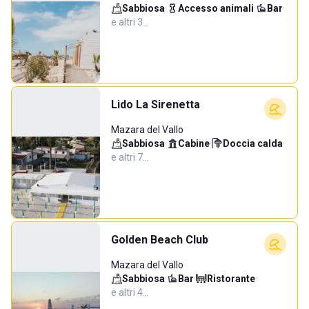
Sabbiosa
·
Accesso animali
·
Bar
·
e altri 3…
Lido La Sirenetta
Mazara del Vallo
Sabbiosa
·
Cabine
·
Doccia calda
·
e altri 7…
Golden Beach Club
Mazara del Vallo
Sabbiosa
·
Bar
·
Ristorante
·
e altri 4…