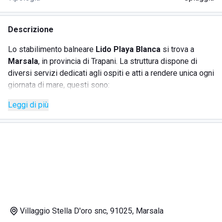
Descrizione
Lo stabilimento balneare
Lido Playa Blanca
si trova a
Marsala
, in provincia di Trapani. La struttura dispone di
diversi servizi dedicati agli ospiti e atti a rendere unica ogni
giornata di mare, questi sono:
Leggi di più
spiaggia attrezzata;
bar;
ristorante;
docce calde;
tv.
La
spiaggia attrezzata
è in grado di soddisfare le
Villaggio Stella D'oro snc, 91025, Marsala
esigenze della clientela con ogni genere di comfort quali